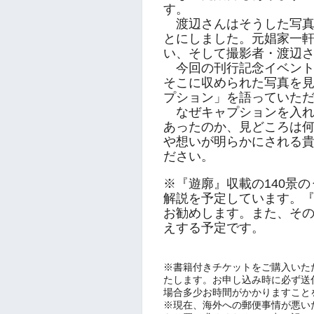
す。
渡辺さんはそうした写真
とにしました。元娼家一
い、そして撮影者・渡辺
今回の刊行記念イベント
そこに収められた写真を
プション」を語っていた
なぜキャプションを入れ
あったのか、見どころは
や想いが明らかにされる
ださい。
※『遊廓』収載の140景
解説を予定しています。
お勧めします。また、そ
えする予定です。
※書籍付きチケットをご購入いた
たします。お申し込み時に必ず送
場合多少お時間がかかりますこと
※現在、海外への郵便事情が悪い