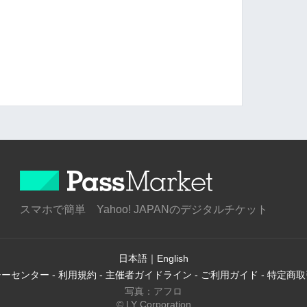
スマホで簡単 Yahoo! JAPANのデジタルチケット
日本語
｜
English
シーセンター
-
利用規約
-
主催者ガイドライン
-
ご利用ガイド
-
特定商取
写真：アフロ
© LY Corporation