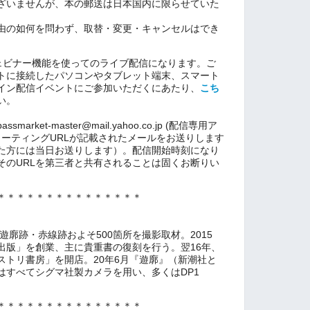
ざいませんが、本の郵送は日本国内に限らせていた
由の如何を問わず、取替・変更・キャンセルはでき
ウェビナー機能を使ってのライブ配信になります。ご
トに接続したパソコンやタブレット端末、スマート
イン配信イベントにご参加いただくにあたり、
こち
い。
ket-master@mail.yahoo.co.jp (配信専用ア
ミーティングURLが記載されたメールをお送りします
た方には当日お送りします）。配信開始時刻になり
そのURLを第三者と共有されることは固くお断りい
＊＊＊＊＊＊＊＊＊＊＊＊＊＊＊
遊廓跡・赤線跡およそ500箇所を撮影取材。2015
出版」を創業、主に貴重書の復刻を行う。翌16年、
ストリ書房」を開店。20年6月『遊廓』（新潮社と
はすべてシグマ社製カメラを用い、多くはDP1
＊＊＊＊＊＊＊＊＊＊＊＊＊＊＊