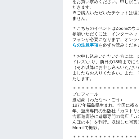
をお買い求めください。申し訳ご
だきます。
※ご購入いただいたチケットは理
ません。
＊こちらのイベントはZoomの
参加いただくには、インターネッ
フォンが必要になります。オンラ
らの注意事項
を必ずお読みくださ
＊お申し込みいただいた方には、passmar
ドレス)より、前日の18時までに
（それ以降にお申し込みいただい
ましたらお入りください。また、
たします。
＊＊＊＊＊＊＊＊＊＊＊＊＊＊＊
プロフィール
渡辺豪（わたなべ・ごう）
1977年福島県生まれ。全国に残る
年、遊廓専門の出版社「カストリ
吉原遊廓跡に遊廓専門の書店「カ
んぼの本）を刊行。収録した写真
Merrillで撮影。
＊＊＊＊＊＊＊＊＊＊＊＊＊＊＊