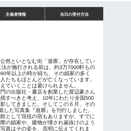
主催者情報
当日の受付方法
公然といとなむ街「遊廓」が存在してい
止法が施行される前は、約3万7000軒もの
60年以上の時が経ち、その娼家の多く
た人たちもほとんどが亡くなっています。
消えていくことは避けられません。
門の出版社・書店を創業した渡辺豪さん
残すべきと考え、10年にわたり全国500
撮影してきました。そしてこの６月、その
収載した写真集『遊廓』を刊行しました。
館として現役の宿もありますが、すでに
間際の娼家や、建物が壊され歯抜けのよう
。写真はその姿を、克明に伝えてくれま