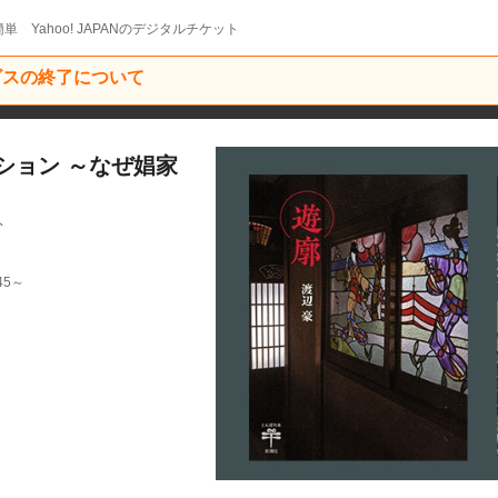
単 Yahoo! JAPANのデジタルチケット
ービスの終了について
ション ～なぜ娼家
ト
45～