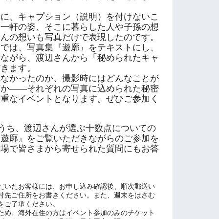
に、キャプション（説明）を付けないこ
軒一軒の姿、そこに暮らした人や子孫の想
さんの想いも写真だけで表現したのです。
では、写真集『遊廓』をテキストにし、
見ながら、渡辺さんから「秘められたキャ
だきます。
なかったのか、撮影時にはどんなことが
何か――それぞれの写真に込められた秘密
貴重なイベントとなります。ぜひご参加く
のうち、渡辺さんが選ぶ十数点についての
『遊廓』をご覧いただきながらのご参加を
の場で皆さまから寄せられた質問にもお答
だいたお客様には、お申し込み確認後、順次郵送い
付先ご住所をお書きください。また、週末をはさむ
をご了承ください。
ため、海外在住の方はイベント参加のみのチケット