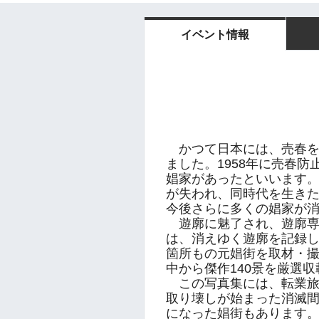
イベント情報
かつて日本には、売春を
ました。1958年に売春防
娼家があったといいます。
が失われ、同時代を生き
今後さらに多くの娼家が
遊廓に魅了され、遊廓専
は、消えゆく遊廓を記録し
箇所もの元娼街を取材・
中から傑作140景を厳選
この写真集には、転業旅
取り壊しが始まった消滅
になった娼街もあります