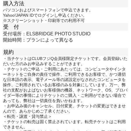
購入方法
パソコンおよびスマートフォンで申込できます。
Yahoo!JAPAN IDでログインし申込ください。
※スクリーンショット・印刷等での利用不可
受 付
受付場所：ELSBRIDGE PHOTO STUDIO
開始時間：プランによって異なる
規約
・当チケットはCLUBフジQ会員様限定チケットです。会員登録いた
だいた方のみお申込みすることができます。
・チケットのご申込・ご利用にあたっては、コンピュータやインタ
ーネットをご自身の責任で操作、ご利用できるお客様で、かつ適切
な日本語の表示、電子メール等の諸設定がなされたコンピュータを
操作、ご利用されているお客様のみを対象にしています。万一、弊
社の支配がおよばないお客様側の機器、ネットワーク、OS、プロバ
イダー等の事情によりチケットのご購入・ご利用ができない場合で
あっても、弊社は一切責任を負いかねます。
・お申込み後のキャンセル、日付変更、チケットの変更はできませ
んので、あらかじめご了承ください。
＜転売・譲渡・貸与禁止＞
・チケットの転売は固く禁止されています。転売チケットはご利用
できません。