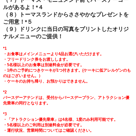
（７）トーマス・モニュメント前でバースデーコー
ルがあるよ！*４
（８）トーマスランドからささやかなプレゼントを
ご用意！*５
（９）ドリンクに当日の写真をプリントしたオリジ
ナルメニューのご提供！
*1
・お食事はメインメニューより4品
お選びいただけます。
・フリードリンク券をお渡しします。
・5
名様以上のお食事は別途料金が必要です。
・1件のご予約につきケーキが1つ付きます。
(
ケーキに低アレルゲンのも
のはございません。）
・ケーキのお持ち帰り、お預かりはできません。
*2
バースデーアテンドは、受付からバースデープラン、アトラクション優
先乗車の同行となります。
*3
・「アトラクション優先乗車」は4名様、1度のみ利用可能です。
・5
名様以上のご利用は別途料金が必要です。
・運行状況、営業時間についてはご確認ください。