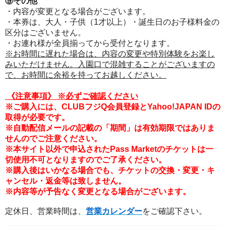
⑨その他
・内容が変更となる場合がございます。
・本券は、大人・子供（1才以上）・誕生日のお子様料金の
区分はございません。
・お連れ様が全員揃ってから受付となります。
※お時間に遅れた場合は、内容の変更や特別体験をお楽し
みいただけません。入園口で混雑することがございますの
で、お時間に余裕を持ってお越しください。
《注意事項
》
※必ずご確認ください
※ご購入には、CLUBフジQ会員登録とYahoo!JAPAN IDの
取得が必要です。
※自動配信メールの記載の「期間」は有効期限ではありま
せんのでご注意ください。
※本サイト以外で申込されたPass Marketのチケットは一
切使用不可となりますのでご了承ください。
※購入後はいかなる場合でも、チケットの交換・変更・キ
ャンセル・返金等は致しません。
※内容等が予告なく変更となる場合がございます。
定休日、営業時間は、
営業カレンダー
をご確認下さい。