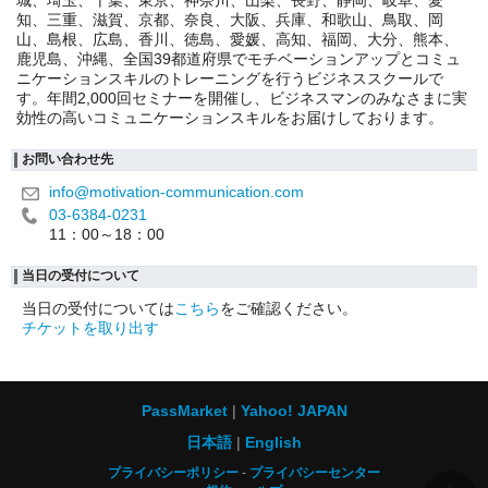
城、埼玉、千葉、東京、神奈川、山梨、長野、静岡、岐阜、愛
知、三重、滋賀、京都、奈良、大阪、兵庫、和歌山、鳥取、岡
山、島根、広島、香川、徳島、愛媛、高知、福岡、大分、熊本、
鹿児島、沖縄、全国39都道府県でモチベーションアップとコミュ
ニケーションスキルのトレーニングを行うビジネススクールで
す。年間2,000回セミナーを開催し、ビジネスマンのみなさまに実
効性の高いコミュニケーションスキルをお届けしております。
お問い合わせ先
info@motivation-communication.com
03-6384-0231
11：00～18：00
当日の受付について
当日の受付については
こちら
をご確認ください。
チケットを取り出す
PassMarket
Yahoo! JAPAN
日本語
English
プライバシーポリシー
プライバシーセンター