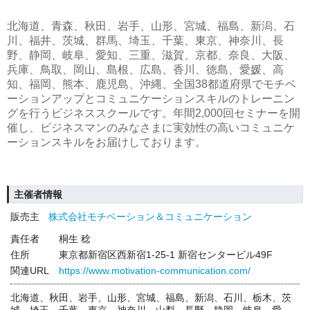
北海道、青森、秋田、岩手、山形、宮城、福島、新潟、石
川、福井、茨城、群馬、埼玉、千葉、東京、神奈川、長
野、静岡、岐阜、愛知、三重、滋賀、京都、奈良、大阪、
兵庫、鳥取、岡山、島根、広島、香川、徳島、愛媛、高
知、福岡、熊本、鹿児島、沖縄、全国38都道府県でモチベ
ーションアップとコミュニケーションスキルのトレーニン
グを行うビジネススクールです。年間2,000回セミナーを開
催し、ビジネスマンのみなさまに実効性の高いコミュニケ
ーションスキルをお届けしております。
主催者情報
販売主
株式会社モチベーション＆コミュニケーション
責任者
桐生 稔
住所
東京都新宿区西新宿1-25-1 新宿センタービル49F
関連URL
https://www.motivation-communication.com/
北海道、秋田、岩手、山形、宮城、福島、新潟、石川、栃木、茨