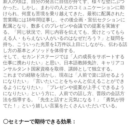
新人の頃は、自分の発言に自信が持てず、様々な壁にぶつ
かった。しかし、まわりの人とのコミュニケーションに助
けられ、何度も苦境を乗り越えてきた。最初に配属された
営業職には18年間従事し、その後企画・宣伝セクションに
配属となり、数多くのプレゼンや会議での提案を実施す
る。「同じ状況で、同じ内容を伝えても、受けとってもら
える人・もらえない人がいるのはなぜだろう？」と疑問を
持ち、こういった光景を1万件以上目にしながら、伝わる話
し方の基本とメソッドを体得する。
そして、セカンドステージでは「人の成長をサポートする
仕事に携わりたい」と思い、日本語教師免許、キャリアコ
ンサルタント国家資格を取得、講師として独立する。
これまでの経験を活かし、現在は「人前で楽に話せるよう
になりたい」「言いたいことをちゃんと伝えることができ
るようになりたい」「プレゼンや提案が上手くできるよう
になりたい」という方に、人前での話し方、普段の会話方
法を指導する。「先生と話すと元気になる！」「勇気が持
てた！」という嬉しい言葉をたくさんいただいている。
〇セミナーで期待できる効果：