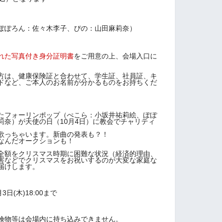
ろん：佐々木李子、ぴの：山田麻莉奈）
れた写真付き身分証明書
をご用意の上、会場入口に
方は、健康保険証と合わせて、学生証、社員証、キ
ドなど、ご本人のお名前が分かるものをお持ちくだ
たフォーリンポップ（ぺこら：小坂井祐莉絵、ぽぽ
莉奈）が天使の日（10月4日）に教会でチャリティ
歌っちゃいます。新曲の発表も？！
なんだオークションも！
全額をクリスマス時期に困難な状況（経済的理由、
害などでクリスマスをお祝いするのが大変な家庭な
届けします。
3日(木)18:00まで
険物等は会場内に持ち込みできません。