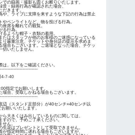
ンでの録画・撮影も固くお断りいたします。
録音・録画行為が確認された場合、
ただきます。
為や、ライブに支障を来すような下記の行為は禁止
トやペンライトなど、物を投げる行為。
の座席を離れての観覧。
がる行為。
げるような帽子・衣類の着用。
またはスタッフが他のお客様のご迷惑になっている
より厳重注意、チケットや身分証の提示を求めま
る場合もございます。ご退場となった場合、チケッ
一切いたしません。
際は、以下をご確認ください。
-------------------------
-7-40
16:00指定でお願いします。
た場合、受取しかねる場合もございます。
-------------------------
辺（スタンド足部分）が40センチ×40センチ以
でお願いいたします。
から大きくはみ出しているものに関しては、
ますので、予めご了承ください。
ません。
の生花はプレゼントとして受取できません。
着が指定時間に遅れる場合もございますが、