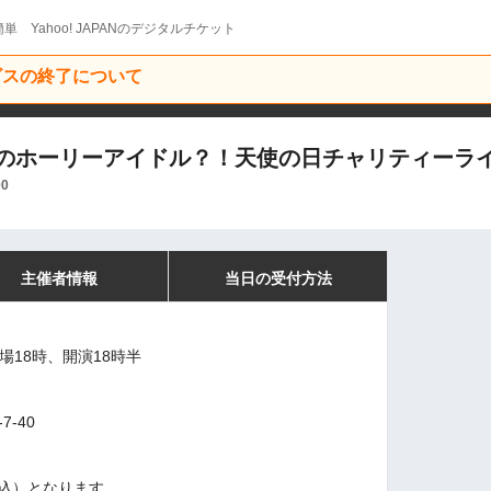
単 Yahoo! JAPANのデジタルチケット
ービスの終了について
のホーリーアイドル？！天使の日チャリティーラ
00
主催者情報
当日の受付方法
開場18時、開演18時半
7-40
込）となります