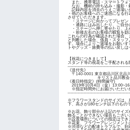
また、携帯電話・スマートフォ
なお、機材の持ち込み・撮影・
記録内容を消去のうえご退場い
・他のお客様へのご迷惑になる行
させていただきます。
・ステージに向かってプレゼン
・通路にはみ出したり、ご自分
・ステージへ押し寄せたり、上
・前後左右のお客様の観覧を妨
これらの行為が確認された場合、
と判断した場合、係員・スタッフ
す。場合によりご退場をお願いす
トやグッズ・旅費等の払い戻しは
【祝花につきまして】
スタンド等の祝花をご手配される
-------------------------------------------
《送付先》
〒140-0001 東京都品川区北品川4
キリスト品川教会
《着日時指定》(時間厳守)
2019年10月4日（金）13:00~
※指定時間外にお届けいただい
-------------------------------------------
※フラワースタンドのサイズは、底
下、高さが180センチ以下のもの
※お花、飾り部分が上記のサイズ
飾ることができない場合もござい
※設置場所についての指定はでき
※花束、フラワーアレンジメント
※渋滞などの配達トラブルで、到