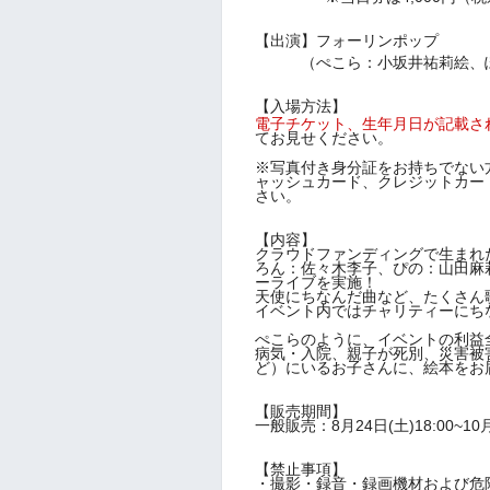
【出演】フォーリンポップ
（ぺこら：小坂井祐莉絵、ぽぽ
【入場方法】
電子チケット、生年月日
が記載さ
てお見せください。
※写真付き身分証をお持ちでない
ャッシュカード、クレジットカー
さい。
【内容】
クラウドファンディングで生まれ
ろん：佐々木李子、ぴの：山田麻
ーライブを実施！
天使にちなんだ曲など、たくさん
イベント内ではチャリティーにち
ぺこらのように、イベントの利益
病気・入院、親子が死別、災害被
ど）にいるお子さんに、絵本をお
【販売期間】
一般販売：8月24日(土)18:00~10月
【禁止事項】
・撮影・録音・録画機材および危