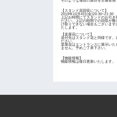
そのような場合の責任を主催者側
【スタンド花回収について】
2019年10月4日(金)20:30~21:30
上記お時間にてスタンドのお引き
ださい。上記の時間での回収が難
け取りできない場合もございます
たします。
【楽屋花について】
送付先はスタンド花と同様です。
ださい。
楽屋花はエントランスに展示いた
ません。予めご了承下さい。
【物販情報】
物販情報は後日更新いたします。