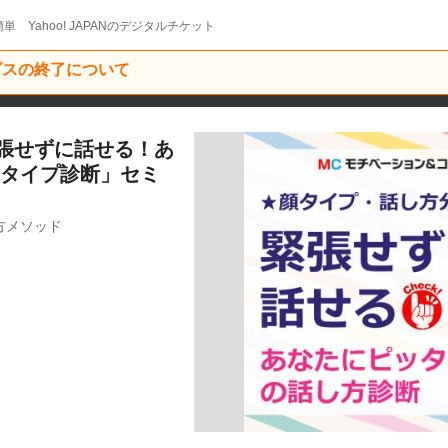
単 Yahoo! JAPANのデジタルチケット
ービスの終了について
張せずに話せる！あ
方タイプ診断」セミ
方メソッド