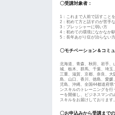
〇受講対象者：
1：これまで人前で話すこと
2：初めて方と話すのが苦手
3：プレッシャーに弱い方
4：初めての環境になかなか
5：長年あがり症が治らない
〇モチベーション＆コミ
北海道、青森、秋田、岩手、
城、栃木、群馬、千葉、埼玉
三重、滋賀、京都、奈良、大
島、山口、香川、徳島、愛媛
児島、沖縄、全国44都道府
ンスキルのトレーニングを行う
ーを開催し、ビジネスマンの
スキルをお届けしております
〇お申込みから受講まで