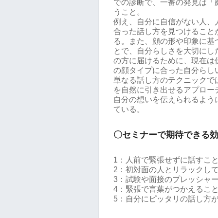
での診断で、一番の発見は「
うこと。
例え、自分に自信がない人、
合った話し方を見つけること
る。また、顔の形や印象に基
とで、自分らしさを大切にし
の方に届けるために、現在は
の顔タイプに合った自分らし
単なる話し方のテクニックで
を自然に引き出せるアプロー
自分の想いを伝えられるよう
ている。
〇セミナーで期待できる
1：人前で緊張せずに話すこ
2：初対面の人とリラックし
3：試験や面接のプレッシャ
4：緊張で言葉がつかえるこ
5：自分にピッタリの話し方