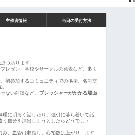
主催者情報
当日の受付方法
ね3つあります。
やプレゼン、学校やサークルの発表など、
多く
話、初参加するコミュニティでの挨拶、名刺交
面
、
外せない商談など、
プレッシャーがかかる場面
無理に明るく話したり、強引に落ち着いて話
違う自分を演出しようとしたらどうでしょ
力み、血管は収縮し、心拍数は上がり、ます