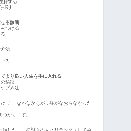
理解する
を探す
話せる診断
をみつける
する
す方法
ツ
させる
してより良い人生を手に入れる
方の秘訣
アップ方法
った方、なかなかあがり症がなおらなかった
見つかります。
と話したり、初対面の人とリラックスして会