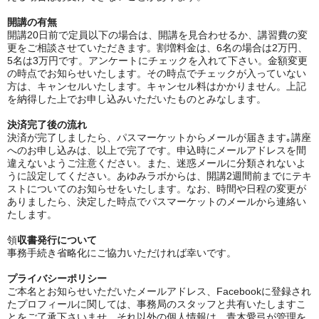
開講の有無
開講20日前で定員以下の場合は、開講を見合わせるか、講習費の変
更をご相談させていただきます。割増料金は、6名の場合は2万円、
5名は3万円です。アンケートにチェックを入れて下さい。金額変更
の時点でお知らせいたします。その時点でチェックが入っていない
方は、キャンセルいたします。キャンセル料はかかりません。上記
を納得した上でお申し込みいただいたものとみなします。
決済完了後の流れ
決済が完了しましたら、パスマーケットからメールが届きます｡講座
へのお申し込みは、以上で完了です。申込時にメールアドレスを間
違えないようご注意ください。また、迷惑メールに分類されないよ
うに設定してください。あゆみラボからは、開講2週間前までにテキ
ストについてのお知らせをいたします。なお、時間や日程の変更が
ありましたら、決定した時点でパスマーケットのメールから連絡い
たします。
領
収書発行について
事務手続き省略化にご協力いただければ幸いです。
プライバシーポリシー
ご本名とお知らせいただいたメールアドレス、Facebookに登録され
たプロフィールに関しては、事務局のスタッフと共有いたしますこ
とをご了承下さいませ。それ以外の個人情報は、青木愛弓が管理を