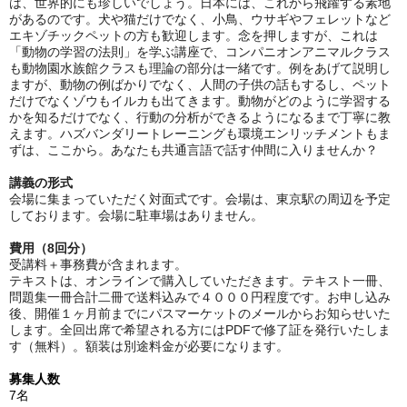
は、世界的にも珍しいでしょう。日本には、これから飛躍する素地
があるのです。犬や猫だけでなく、小鳥、ウサギやフェレットなど
エキゾチックペットの方も歓迎します。念を押しますが、これは
「動物の学習の法則」を学ぶ講座で、コンパニオンアニマルクラス
も動物園水族館クラスも理論の部分は一緒です。例をあげて説明し
ますが、動物の例ばかりでなく、人間の子供の話もするし、ペット
だけでなくゾウもイルカも出てきます。動物がどのように学習する
かを知るだけでなく、行動の分析ができるようになるまで丁寧に教
えます。ハズバンダリートレーニングも環境エンリッチメントもま
ずは、ここから。あなたも共通言語で話す仲間に入りませんか？
講義の形式
会場に集まっていただく対面式です。会場は、東京駅の周辺を予定
しております。会場に駐車場はありません。
費用（8回分）
受講料＋事務費が含まれます。
テキストは、オンラインで購入していただきます。テキスト一冊、
問題集一冊合計二冊で送料込みで４０００円程度です。お申し込み
後、開催１ヶ月前までにパスマーケットのメールからお知らせいた
します。全回出席で希望される方にはPDFで修了証を発行いたしま
す（無料）。額装は別途料金が必要になります。
募集人数
7名