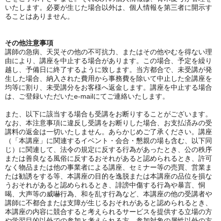
いたします。必要が生じた場合以外は、個人情報を第三者に開示す
ることはありません。
その他注意事項
講師の急病、天災その他の不可抗力、またはその他やむを得ない理
由により、講座を中止する場合があります。この場合、予定を繰り
越し、予備日に終了するように致します。当方都合で、未受講が発
生した場合、納入された費用から事務費を除いて中止した全講座を
均等に割り、未受講分をお客様へ返金します。講座を中止する場合
は、ご登録いただいたe-mailにてご連絡いたします。
また、
以下に該当する場合も受講をお断りすることがございます。
なお、本注意事項に違反し受講をお断りした場合、お支払済みの受
講料の返金は一切いたしません。あらかじめご了承ください。
講座
（「本講座」に関連するイベント・会合・懇親の場も含む、以下同
じ）に関連して、法令の規定に反する行為があったとき、公の秩序
または善良なる風俗に反するおそれがあると認められるとき、許可
なく物品または他の事業者による講座、セミナー等の売買、営業ま
たは勧誘をする等、本講座の目的を逸脱または本講座の品位を損な
うおそれがあると認められるとき、誹謗中傷する行為や暴言、恫
喝、大声等の威嚇行為、和を乱す行為など、本講座の他の受講者や
講師に不都合または支障が生じるおそれがあると認められるとき、
本講座の内容に競合すると考えられるサービスを提供する立場の方
や学習目的以外での参加と考えられる方、参加対象の属性以外の方