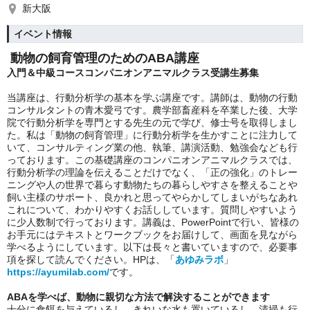
新大阪
イベント情報
動物の飼育管理のためのABA講座
入門＆中級コースコンパニオンアニマルクラス受講生募集
当講座は、行動分析学の基本を学ぶ講座です。講師は、動物の行動
コンサルタントの青木愛弓です。農学部畜産科を卒業した後、大学
院で行動分析学を専門とする先生の元で学び、修士号を取得しまし
た。私は「動物の飼育管理」に行動分析学を生かすことに注力して
いて、コンサルティング業の他、執筆、講演活動、勉強会なども行
っております。この基礎講座のコンパニオンアニマルクラスでは、
行動分析学の理論を伝えることだけでなく、「正の強化」のトレー
ニングや人の世界で暮らす動物たちの暮らしやすさを整えることや
飼い主様のサポート、良かれと思ってやらかしてしまいがちなあれ
これについて、わかりやすくお話ししています。質問しやすいよう
に少人数制で行っております。講義は、PowerPointで行い、皆様の
お手元にはテキストとワークブックをお届けして、画面を見ながら
学べるようにしています。以下は長々と書いていますので、必要事
項を探して読んでください。HPは、「
あゆみラボ
」
https://ayumilab.com/
です。
ABAを学べば、動物に親切な方法で解決することができます
十分に食餌を与えているし、きれいな水も置いているし、清掃も行