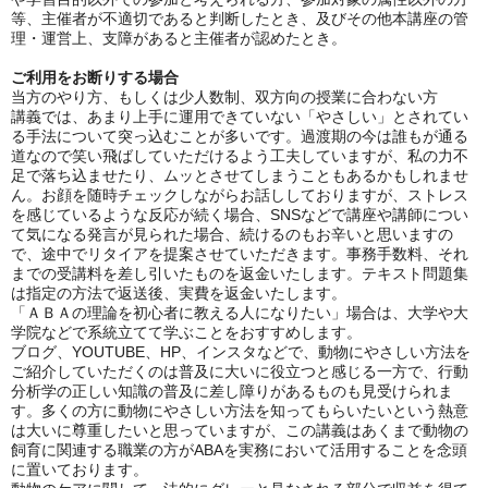
等、主催者が不適切であると判断したとき、及びその他本講座の管
理・運営上、支障があると主催者が認めたとき。
ご利用をお断りする場合
当方のやり方、もしくは少人数制、双方向の授業に合わない方
講義では、あまり上手に運用できていない「やさしい」とされてい
る手法について突っ込むことが多いです。過渡期の今は誰もが通る
道なので笑い飛ばしていただけるよう工夫していますが、私の力不
足で落ち込ませたり、ムッとさせてしまうこともあるかもしれませ
ん。お顔を随時チェックしながらお話ししておりますが、ストレス
を感じているような反応が続く場合、SNSなどで講座や講師につい
て気になる発言が見られた場合、続けるのもお辛いと思いますの
で、途中でリタイアを提案させていただきます。事務手数料、それ
までの受講料を差し引いたものを返金いたします。テキスト問題集
は指定の方法で返送後、実費を返金いたします。
「ＡＢＡの理論を初心者に教える人になりたい」場合は、大学や大
学院などで系統立てて学ぶことをおすすめします。
ブログ、YOUTUBE、HP、インスタなどで、動物にやさしい方法を
ご紹介していただくのは普及に大いに役立つと感じる一方で、行動
分析学の正しい知識の普及に差し障りがあるものも見受けられま
す。多くの方に動物にやさしい方法を知ってもらいたいという熱意
は大いに尊重したいと思っていますが、この講義はあくまで動物の
飼育に関連する職業の方がABAを実務において活用することを念頭
に置いております。