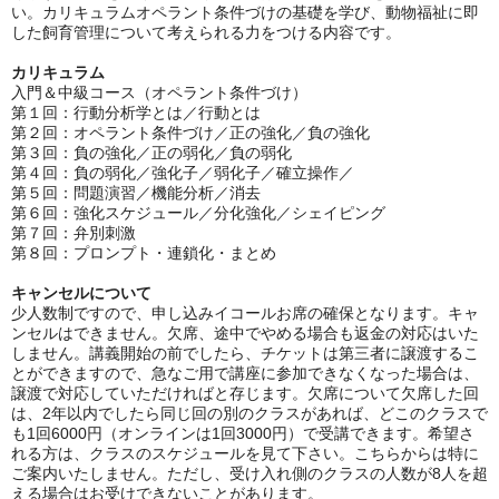
い。カリキュラムオペラント条件づけの基礎を学び、動物福祉に即
した飼育管理について考えられる力をつける内容です。
カリキュラム
入門＆中級コース（オペラント条件づけ）
第１回：行動分析学とは／
行動とは
第２回：オペラント条件づけ／正の強化／負の強化
第３回：負の強化／正の弱化／負の弱化
第４回：負の弱化／強化子／弱化子／確立操作／
第５回：
問題演習／機能分析／消去
第６回：強化スケジュール／分化強化／シェイピング
第７回：弁別刺激
第８回：プロンプト・連鎖化・まとめ
キャンセルについて
少人数制ですので、申し込みイコールお席の確保となります。キャ
ンセルはできません。欠席、途中でやめる場合も返金の対応はいた
しません。講義開始の前でしたら、チケットは第三者に譲渡するこ
とができますので、急なご用で講座に参加できなくなった場合は、
譲渡で対応していただければと存じます。欠席について欠席した回
は、2年以内でしたら同じ回の別のクラスがあれば、どこのクラスで
も1回6000円（オンラインは1回3000円）で受講できます。希望さ
れる方は、クラスのスケジュールを見て下さい。こちらからは特に
ご案内いたしません。ただし、受け入れ側のクラスの人数が8人を超
える場合はお受けできないことがあります。