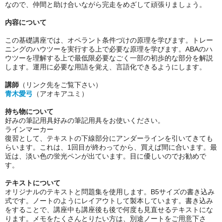
なので、仲間と助け合いながら完走をめざして頑張りましょう。
内容について
この基礎講座では、オペラント条件づけの原理を学びます。トレー
ニングのハウツーを実行する上で必要な原理を学びます。ABAのハ
ウツーを理解する上で最低限必要なごく一部の初歩的な部分を解説
します。運用に必要な用語を覚え、言語化できるようにします。
講師
（リンク先をご覧下さい）
青木愛弓
（アオキアユミ）
持ち物について
好みの筆記用具好みの筆記用具をお使いください。
ラインマーカー
復習として、テキストの下線部分にアンダーラインを引いてきても
らいます。これは、1回目が終わってから、買えば間に合います。最
近は、淡い色の蛍光ペンが出ています。目に優しいのでお勧めで
す。
テキストについて
オリジナルのテキストと問題集を使用します。B5サイズの書き込み
式です。ノートのようにレイアウトして製本しています。書き込み
をすることで、講座中も講座後も後で何度も見直せるテキストにな
ります。メモをたくさんとりたい方は、別途ノートをご用意下さ