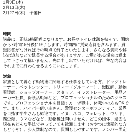
1月9日(木)
2月13日(木)
2月27日(木) 予備日
時間
講義は、正味6時間程になります。
お昼やトイレ休憩を挟んで、開始
から7時間15分後に終了します。時間内に質疑応答を含みます。質
疑応答がなければその時点で終了といたします。さらなる質問や解
説の追加などで延長する場合がありますが、ご用がある場合は退出
して下さって構いません。先に申し出ていただければ、主な内容は
それまでに終わらせるようにいたします。
対象
家族として暮らす動物達に関連する仕事をしている方。ドッグトレ
ーナー、ペットシッター、トリマー（グルーマー）、獣医師、動物
看護師、ショップオーナー、スタッフ、イラストレーター、用品メ
ーカー社員、保護活動家など、プロフェッショナルのためのクラス
です。プロフェッショナルを目指す方、求職中、休職中の方もOKで
す。また、ハイパー飼い主さん、愛護センターボランティア、業界
を目指す学生さんも歓迎です。イヌ、ネコ、フェレット、ウサギ、
爬虫類、ウマなどなど、動物種は問いません。どこの団体、過去も
現在もどんな手技でやっていても歓迎します（おやつに懐疑的な方
もどうぞ）。少人数制なので、質問もしやすいです。メンバー固定