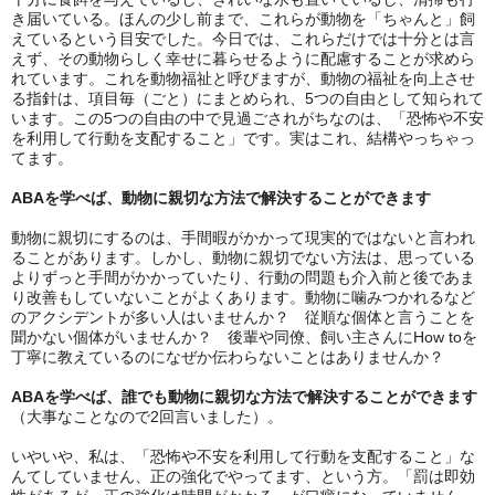
き届いている。ほんの少し前まで、これらが動物を「ちゃんと」飼
えているという目安でした。今日では、これらだけでは十分とは言
えず、その動物らしく幸せに暮らせるように配慮することが求めら
れています。これを動物福祉と呼びますが、動物の福祉を向上させ
る指針は、項目毎（ごと）にまとめられ、5つの自由として知られて
います。この5つの自由の中で見過ごされがちなのは、「恐怖や不安
を利用して行動を支配すること」です。実はこれ、結構やっちゃっ
てます。
ABAを学べば、動物に親切な方法で解決することができます
動物に親切にするのは、手間暇がかかって現実的ではないと言われ
ることがあります。しかし、動物に親切でない方法は、思っている
よりずっと手間がかかっていたり、行動の問題も介入前と後であま
り改善もしていないことがよくあります。動物に噛みつかれるなど
のアクシデントが多い人はいませんか？ 従順な個体と言うことを
聞かない個体がいませんか？ 後輩や同僚、飼い主さんにHow toを
丁寧に教えているのになぜか伝わらないことはありませんか？
ABAを学べば、誰でも動物に親切な方法で解決することができます
（大事なことなので2回言いました）。
いやいや、私は、「恐怖や不安を利用して行動を支配すること」な
んてしていません、正の強化でやってます、という方。「罰は即効