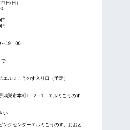
21日(日）
0
0円
0円
～19：00
まで
結エルミこうのす入り口（予定）
県鴻巣市本町1－2－1 エルミこうのす
さい
ピングセンターエルミこうのす、おおと