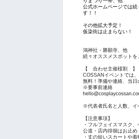
りまつり一帯、他
公式ホームページでは続
す！！
その他拡大予定！
仮染街は止まらない！
鴻神社・勝願寺、他
続々オススメスポットを
【 合わせ主催様割 】
COSSANイベントでは
無料！準備や連絡、当日
※要事前連絡
hello@cosplaycossan.c
※代表者氏名と人数、イ
【注意事項】
・フルフェイスマスク、
公道・店内徘徊はお止め
・丈の短いスカートや着