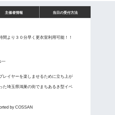
主催者情報
当日の受付方法
時間より３０分早く更衣室利用可能！！
れ—
プレイヤーを楽しませるために立ち上が
った埼玉県鴻巣の街でまちあるき型イベ
ed by COSSAN