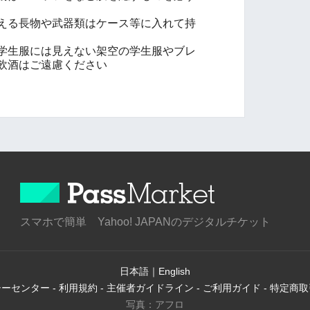
える長物や武器類はケース等に入れて持
学生服には見えない架空の学生服やブレ
飲酒はご遠慮ください
スマホで簡単 Yahoo! JAPANのデジタルチケット
日本語
｜
English
シーセンター
-
利用規約
-
主催者ガイドライン
-
ご利用ガイド
-
特定商取
写真：アフロ