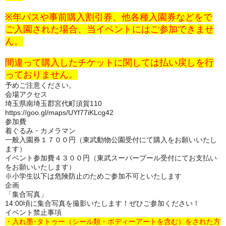
※年パスや事前購入割引券、他各種入園券などをで
ご入園された場合、当イベントにはご参加できませ
ん。
間違って購入したチケットに関しては払い戻しを行
っておりません。
予めご注意ください。
会場アクセス
埼玉県南埼玉郡宮代町須賀110
https://goo.gl/maps/UYf77iKLcg42
参加費
着ぐるみ・カメラマン
一般入園券１７００円（東武動物公園受付にて購入をお願いいたし
ます）
イベント参加費４３００円（東武スーパープール受付にてお支払い
をお願いいたします）
※小学生以下は危険防止のためご参加不可といたします
企画
「集合写真」
14:00頃に集合写真を撮影いたします！ぜひご参加ください！
イベント禁止事項
・入れ墨･タトゥー（シール類・ボディーアートを含む）をされた方