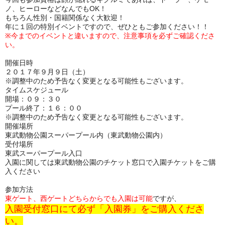
ノ、ヒーローなどなんでもOK！
もちろん性別・国籍関係なく大歓迎！
年に１回の特別イベントですので、ぜひともご参加ください！！
※今までのイベントと違いますので、注意事項を必ずご確認くださ
い。
開催日時
２０１７年９月９日（土）
※調整中のため予告なく変更となる可能性もございます。
タイムスケジュール
開場：０９：３０
プール終了：１６：００
※調整中のため予告なく変更となる可能性もございます。
開催場所
東武動物公園スーパープール内
（
東武動物公園内
）
受付場所
東武スーパープール入口
入園に関しては東武動物公園のチケット窓口で入園チケットをご購
入ください
参加方法
東ゲート、西ゲートどちらからでも入園は可能
ですが、
入園受付窓口にて必ず「入園券」をご購入くださ
い。