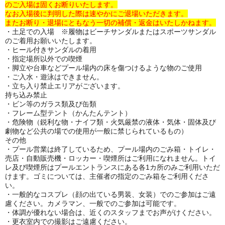
のご入場は固くお断りいたします。
なお入場後に判明した際は速やかにご退場いただきます。
またお断り・退場にともなう一切の補償・返金はいたしかねます。
・土足での入場 ※履物はビーチサンダルまたはスポーツサンダル
のご着用お願いいたします。
・ヒール付きサンダルの着用
・指定場所以外での喫煙
・脚立や台車などプール場内の床を傷つけるような物のご使用
・ご入水・遊泳はできません。
・立ち入り禁止エリアがございます。
持ち込み禁止
・ビン等のガラス類及び缶類
・フレーム型テント（かんたんテント）
・危険物（鋭利な物・ナイフ類・火気厳禁の液体・気体・固体及び
劇物など公共の場での使用が一般に禁じられているもの）
その他
・プール営業は終了しているため、プール場内のごみ箱・トイレ・
売店・自動販売機・ロッカー・喫煙所はご利用になれません。トイ
レ及び喫煙所はプールエントランスにある各1カ所のみご利用いただ
けます。ゴミについては、主催者の指定のごみ箱をご利用くださ
い。
・一般的なコスプレ（顔の出ている男装、女装）でのご参加はご遠
慮ください。カメラマン、一般でのご参加は可能です。
・体調が優れない場合は、近くのスタッフまでお声がけください。
・更衣室内での撮影はご遠慮ください。