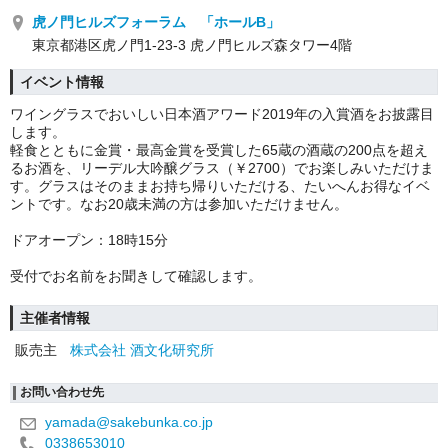
虎ノ門ヒルズフォーラム 「ホールB」
東京都港区虎ノ門1-23-3 虎ノ門ヒルズ森タワー4階
イベント情報
ワイングラスでおいしい日本酒アワード2019年の入賞酒をお披露目
します。
軽食とともに金賞・最高金賞を受賞した65蔵の酒蔵の200点を超え
るお酒を、リーデル大吟醸グラス（￥2700）でお楽しみいただけま
す。グラスはそのままお持ち帰りいただける、たいへんお得なイベ
ントです。なお20歳未満の方は参加いただけません。
ドアオープン：18時15分
受付でお名前をお聞きして確認します。
主催者情報
販売主
株式会社 酒文化研究所
お問い合わせ先
yamada@sakebunka.co.jp
0338653010