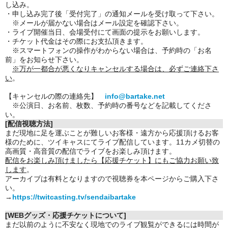
し込み。
・申し込み完了後「受付完了」の通知メールを受け取って下さい。
※メールが届かない場合はメール設定を確認下さい。
・ライブ開催当日、会場受付にて画面の提示をお願いします。
・チケット代金はその際にお支払頂きます。
※スマートフォンの操作がわからない場合は、予約時の「お名
前」をお知らせ下さい。
※万が一都合が悪くなりキャンセルする場合は、必ずご連絡下さ
い
。
【キャンセルの際の連絡先】
info@bartake.net
※公演日、お名前、枚数、予約時の番号などを記載してくださ
い。
[配信視聴方法]
まだ現地に足を運ぶことが難しいお客様・遠方から応援頂けるお客
様のために、ツイキャスにてライブ配信しています。11カメ切替の
高画質・高音質の配信でライブをお楽しみ頂けます。
配信をお楽しみ頂けましたら【応援チケット】にもご協力お願い致
します
。
アーカイブは有料となりますので視聴券を本ページからご購入下さ
い。
→
https://twitcasting.tv/sendaibartake
[WEBグッズ・応援チケットについて]
まだ以前のように不安なく現地でのライブ観覧ができるには時間が