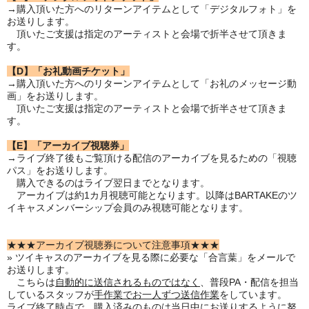
→購入頂いた方へのリターンアイテムとして「デジタルフォト」を
お送りします。
頂いたご支援は指定のアーティストと会場で折半させて頂きま
す。
【D】「お礼動画チケット」
→購入頂いた方へのリターンアイテムとして「お礼のメッセージ動
画」をお送りします。
頂いたご支援は指定のアーティストと会場で折半させて頂きま
す。
【E】「アーカイブ視聴券」
→ライブ終了後もご覧頂ける配信のアーカイブを見るための「視聴
パス」をお送りします。
購入できるのはライブ翌日までとなります。
アーカイブは約1カ月視聴可能となります。以降はBARTAKEのツ
イキャスメンバーシップ会員のみ視聴可能となります。
★★★アーカイブ視聴券について注意事項★★★
» ツイキャスのアーカイブを見る際に必要な「合言葉」をメールで
お送りします。
こちらは
自動的に送信されるものではなく
、普段PA・配信を担当
しているスタッフが
手作業でお一人ずつ送信作業
をしています。
ライブ終了時点で、購入済みのものは当日中にお送りするように努