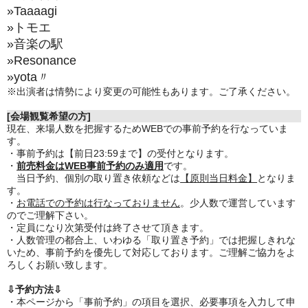
»Taaaagi
»トモエ
»音楽の駅
»Resonance
»yota〃
※出演者は情勢により変更の可能性もあります。ご了承ください。
[会場観覧希望の方]
現在、来場人数を把握するためWEBでの事前予約を行なっていま
す。
・事前予約は【前日23:59まで】の受付となります。
・
前売料金はWEB事前予約のみ適用
です。
当日予約、個別の取り置き依頼などは
【原則当日料金】
となりま
す。
・
お電話での予約は行なっておりません
。少人数で運営しています
のでご理解下さい。
・定員になり次第受付は終了させて頂きます。
・人数管理の都合上、いわゆる「取り置き予約」では把握しきれな
いため、事前予約を優先して対応しております。ご理解ご協力をよ
ろしくお願い致します。
⇩予約方法⇩
・本ページから「事前予約」の項目を選択、必要事項を入力して申