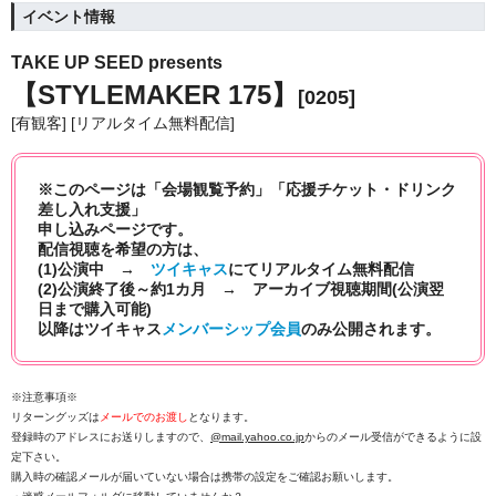
イベント情報
TAKE UP SEED presents
【STYLEMAKER 175】
[0205]
[有観客] [リアルタイム無料配信]
※このページは「会場観覧予約」「応援チケット・ドリンク
差し入れ支援」
申し込みページです。
配信視聴を希望の方は、
(1)公演中 →
ツイキャス
にて
リアルタイム無料配信
(2)公演終了後～約1カ月 → アーカイブ視聴期間(公演翌
日まで購入可能)
以降はツイキャス
メンバーシップ会員
のみ公開されます。
※注意事項※
リターングッズは
メールでのお渡し
となります。
登録時のアドレスにお送りしますので、
@mail.yahoo.co.jp
からのメール受信ができるように設
定下さい。
購入時の確認メールが届いていない場合は携帯の設定をご確認お願いします。