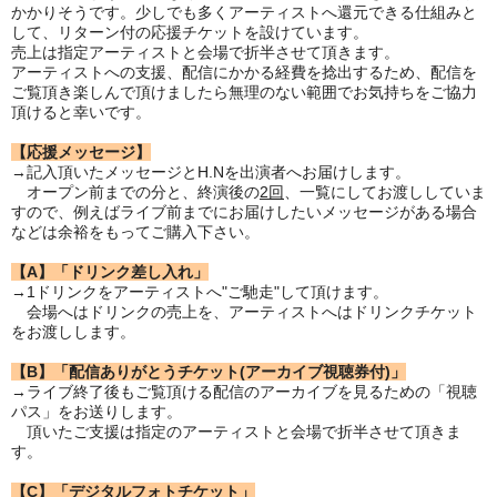
かかりそうです。少しでも多くアーティストへ還元できる仕組みと
して、リターン付の応援チケットを設けています。
売上は指定アーティストと会場で折半させて頂きます。
アーティストへの支援、配信にかかる経費を捻出するため、配信を
ご覧頂き楽しんで頂けましたら無理のない範囲でお気持ちをご協力
頂けると幸いです。
【応援メッセージ】
→記入頂いたメッセージとH.Nを出演者へお届けします。
オープン前までの分と、終演後の
2回
、一覧にしてお渡ししていま
すので、例えばライブ前までにお届けしたいメッセージがある場合
などは余裕をもってご購入下さい。
【A】「ドリンク差し入れ」
→1ドリンクをアーティストへ"ご馳走"して頂けます。
会場へはドリンクの売上を、アーティストへはドリンクチケット
をお渡しします。
【B】「配信ありがとうチケット(アーカイブ視聴券付)」
→ライブ終了後もご覧頂ける配信のアーカイブを見るための「視聴
パス」をお送りします。
頂いたご支援は指定のアーティストと会場で折半させて頂きま
す。
【C】「デジタルフォトチケット」