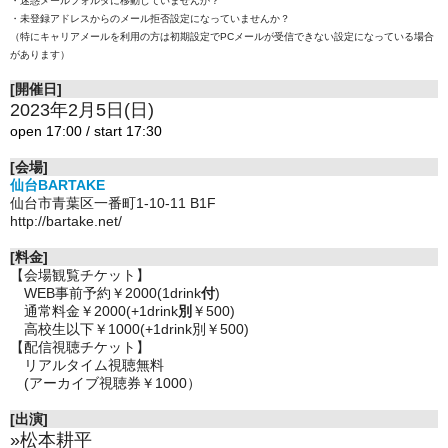
・迷惑メールフォルダに移動していませんか？
・未登録アドレスからのメール拒否設定になっていませんか？
（特にキャリアメールを利用の方は初期設定でPCメールが受信できない設定になっている場合
があります）
[開催日]
2023年2月5日(日)
open 17:00 / start 17:30
[会場]
仙台BARTAKE
仙台市青葉区一番町1-10-11 B1F
http://bartake.net/
[料金]
【会場観覧チケット】
WEB事前予約￥2000(1drink
付
)
通常料金￥2000(+1drink
別
￥500)
高校生以下￥1000(+1drink別￥500)
【配信視聴チケット】
リアルタイム視聴無料
(アーカイブ視聴券￥1000）
[出演]
»松本耕平