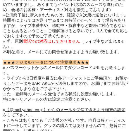
めています(但し、あくまでもイベント現場のスムーズな進行のた
め、会場のお客様・アーティスト対応を優先しております)
»公演終了後に購入されたものは、確認でき次第の送信となります。
時間帯によってはお送りするまでお時間かかってしまう場合もあり
ますが、ライブ本番中や、移動中・就寝中など即座に対応できない
こともあるということ、ご理解頂けると幸いです。1人で全て対応し
ておりますので予めご了承ください。
» 尚、原則
電話での対応はしておりません
（ライブ中など出れませ
ん）。
不明な点は、メールにてお問合せ頂きますようお願い致します。
★★★デジタルデータについて注意事項★★★
» パスマーケットからのメールにてダウンロードURLをお送りしま
す。
» ライブから3日程度を目安に各アーティストにご準備頂き、お預か
りしたデータをBARTAKEから送信しますので、お届けまでお時間が
かかってしまう点をご了承下さい。
また、登録時のメールを受信できる状態に設定お願いします。
特にキャリアメールの方は設定ご注意ください。
»
【@mail.yahoo.co.jp】からのメールを受信できるよう端末の設定
をして下さい。
» こちらはあくまでも「ご支援のお礼」です。内容は各アーティス
トに一任しています。グッズの購入ではありませんので、趣旨にご
理解の上、お求めください。