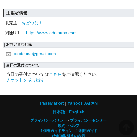
主催者情報
販売主
おどつな！
関連URL
https://www.odotsuna.com
お問い合わせ先
odotsuna@gmail.com
当日の受付について
当日の受付については
こちら
をご確認ください。
チケットを取り出す
PassMarket
Yahoo! JAPAN
日本語
English
プライバシーポリシー
プライバシーセンター
規約
ヘルプ
主催者ガイドライン
ご利用ガイド
特定商取引法の表示