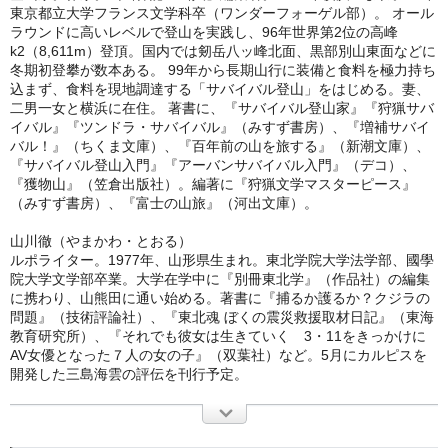
東京都立大学フランス文学科卒（ワンダーフォーゲル部）。 オール
ラウンドに高いレベルで登山を実践し、96年世界第2位の高峰
k2（8,611m）登頂。国内では剱岳八ッ峰北面、黒部別山東面などに
冬期初登攀が数本ある。 99年から長期山行に装備と食料を極力持ち
込まず、食料を現地調達する「サバイバル登山」をはじめる。妻、
二男一女と横浜に在住。 著書に、『サバイバル登山家』『狩猟サバ
イバル』『ツンドラ・サバイバル』（みすず書房）、『増補サバイ
バル！』（ちくま文庫）、『百年前の山を旅する』（新潮文庫）、
『サバイバル登山入門』『アーバンサバイバル入門』（デコ）、
『獲物山』（笠倉出版社）。編著に『狩猟文学マスターピース』
（みすず書房）、『富士の山旅』（河出文庫）。
山川徹（やまかわ・とおる）
ルポライター。1977年、山形県生まれ。東北学院大学法学部、國學
院大学文学部卒業。大学在学中に『別冊東北学』（作品社）の編集
に携わり、山熊田に通い始める。著書に『捕るか護るか？クジラの
問題』（技術評論社）、『東北魂 ぼくの震災救援取材日記』（東海
教育研究所）、『それでも彼女は生きていく 3・11をきっかけに
AV女優となった７人の女の子』（双葉社）など。5月にカルピスを
開発した三島海雲の評伝を刊行予定。