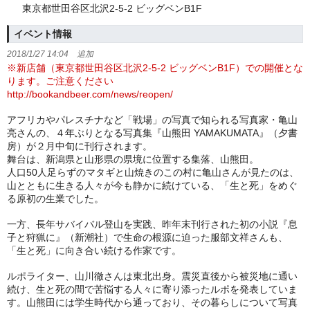
東京都世田谷区北沢2-5-2 ビッグベンB1F
イベント情報
2018/1/27 14:04 追加
※新店舗（東京都世田谷区北沢2-5-2 ビッグベンB1F）での開催とな
ります。ご注意ください
http://bookandbeer.com/news/reopen/
アフリカやパレスチナなど「戦場」の写真で知られる写真家・亀山
亮さんの、４年ぶりとなる写真集『山熊田 YAMAKUMATA』（夕書
房）が２月中旬に刊行されます。
舞台は、新潟県と山形県の県境に位置する集落、山熊田。
人口50人足らずのマタギと山焼きのこの村に亀山さんが見たのは、
山とともに生きる人々が今も静かに続けている、「生と死」をめぐ
る原初の生業でした。
一方、長年サバイバル登山を実践、昨年末刊行された初の小説『息
子と狩猟に』（新潮社）で生命の根源に迫った服部文祥さんも、
「生と死」に向き合い続ける作家です。
ルポライター、山川徹さんは東北出身。震災直後から被災地に通い
続け、生と死の間で苦悩する人々に寄り添ったルポを発表していま
す。山熊田には学生時代から通っており、その暮らしについて写真