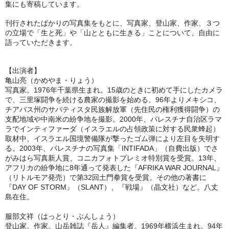
集にも寄稿しています。
刊行されたばかりの写真集をもとに、写真家、登山家、作家、３つ
の立場で「生と死」や「山とともに生きる」ことについて、自由に
語っていただきます。
【出演者】
亀山亮（かめやま・りょう）
写真家。1976年千葉県生まれ。15歳のときに初めて手にしたカメラ
で、三里塚闘争を続ける農家の撮影を始める。96年よりメキシコ、
チアパス州のサパティスタ民族解放軍（先住民の権利獲得闘争）の
支配地域や中南米の紛争地を撮影。2000年、パレスチナ自治区ラマ
ラでインティファーダ（イスラエルの占領政策に対する民衆蜂起）
取材中、イスラエル国境警備隊が撃ったゴム弾により左目を失明す
る。2003年、パレスチナの写真集「INTIFADA」（自費出版）でさ
がみはら写真新人賞、コニカフォトプレミオ特別賞を受賞。13年、
アフリカの紛争地に8年通って発表した『AFRIKA WAR JOURNAL』
（リトルモア発売）で第32回土門拳賞を受賞。その他の著書に
『DAY OF STORM』（SLANT）、『戦場』（晶文社）など。八丈
島在住。
服部文祥（はっとり・ぶんしょう）
登山家。作家。山岳雑誌『岳人』編集者。1969年横浜生まれ。94年