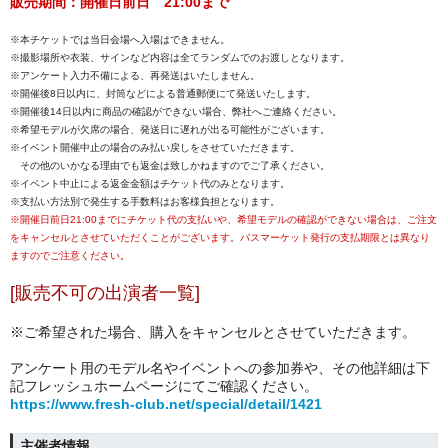
販売期間：開催日前日 21:00まで
※本チケットでは当日会場へ入場はできません。
※撮影場所や衣装、サインなど内容は全てランダムでのお渡しとなります。
※アンケート入力不備による、再発送はいたしません。
※開催後8日以内に、封筒などによる普通郵便にて発送いたします。
※開催後14日以内に商品の確認ができない場合、弊社へご連絡ください。
※希望モデルが欠席の場合、発送日に遅れが出る可能性がございます。
※イベント開催中止の場合のみ払い戻しをさせていただきます。
その他のいかなる理由でも返金は致しかねますのでご了承ください。
※イベント中止による返金金額はチケット代のみとなります。
※支払い方法別で発生する手数料はお客様負担となります。
※開催日前日21:00までにチケット代の支払いや、希望モデルの確認ができない場合は、ご注文
をキャンセルとさせていただくことがございます。パスマーケット発行の支払期限とは異なり
ますのでご注意ください。
[販売不可の出演者一覧]
※ご希望された場合、
購入をキャンセルとさせていただきます。
アンケート用のモデル名やイベントへの参加券や、その他詳細は下
記フレッシュホームページにてご確認ください。
https://www.fresh-club.net/special/detail/1421
主催者情報