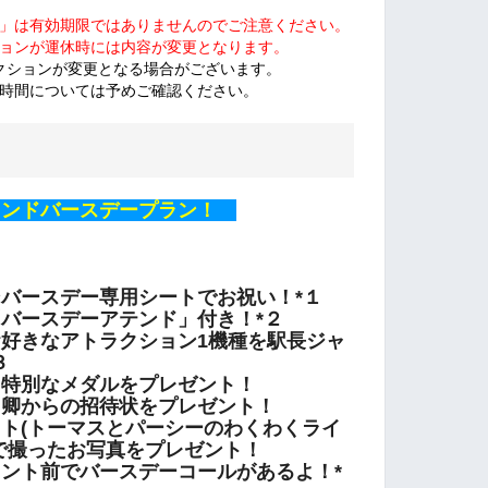
」は有効期限では
ありませんのでご注意ください。
ョンが運休時には内容が変更となります。
クションが変更となる場合がございます。
時間については予めご確認ください。
ンドバースデープラン！
バースデー専用シートでお祝い！*１
バースデーアテンド」付き！*２
好きなアトラクション1機種を駅長ジャ
３
、特別なメダルをプレゼント！
ト卿からの招待状をプレゼント！
ト(トーマスとパーシーのわくわくライ
で撮ったお写真をプレゼント！
ント前でバースデーコールがあるよ！*