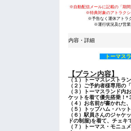
※自動配信メールに記載の「期間
※特典対象のアトラクシ
※予告なく運休アトラ
※運行状況及び営業
内容・詳細
トーマスラ
【プラン内容】
（１）トーマスレストラン
（２）ご予約者様専用の「
（３）トーマスランド内お
ケットを着て優先搭乗！*
（４）お名前が書かれた
（５）トップハム・ハッ
（６）駅員さんのジャケッ
ドの
制服)を着て、チェキ
（７）トーマス・モニュメ