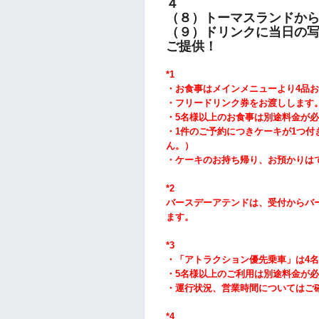
４
（８）トーマスランドから
（９）ドリンクに当日の
ご提供！
*1
・お食事はメインメニューより4品
お
・フリードリンク券をお渡しします
・5
名様以上のお食事は別途料金が必
・1件のご予約につきケーキが1つ付
ん。）
・ケーキのお持ち帰り、お預かりは
*2
バースデーアテンドは、受付からバ
ます。
*3
・「アトラクション優先乗車」は4名
・5
名様以上のご利用は別途料金が必
・運行状況、営業時間についてはご
*4