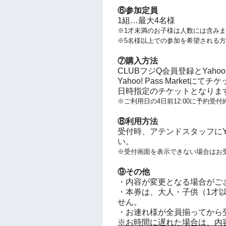
⑥参加定員
1組…最大4名様
※1才未満のお子様は人数には含み
※5名様以上での参加を希望される
⑦購入方法
CLUBフジQ会員登録とYahoo!
Yahoo! Pass Marke
日時指定のチケットとなりま
※ご利用日の4日前12:00に予約受付
⑧利用方法
受付時、アテンドスタッフにYaho
い。
※受付画面を表示できない場合はお
⑨その他
・内容が変更となる場合がご
・本券は、大人・子供（1才
せん。
・お連れ様が全員揃ってから
※お時間に遅れた場合は、内