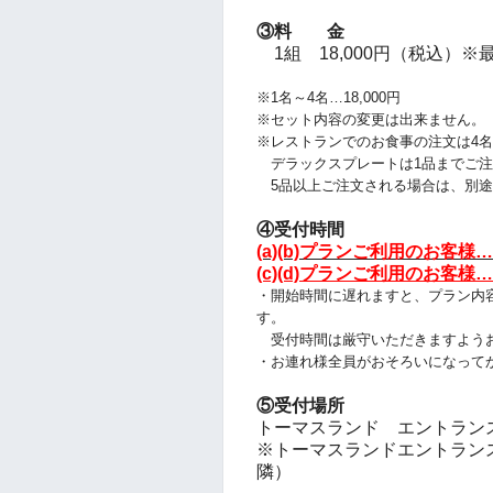
③料 金
1組 18,000円（税込）※
※1名～4名…18,000円
※セット内容の変更は出来ません。
※レストランでのお食事の注文は4
デラックスプレートは1品までご注
5品以上ご注文される場合は、別途
④受付時間
(a)(b)プランご利用のお客様…
(c)(d)プランご利用のお客様…
・開始時間に遅れますと、プラン
内
す。
受付時間は厳守いただきますよう
・お連れ様全員がおそろいになって
⑤受付場所
トーマスランド エントランス付近 
※トーマスランドエントランス入ってすぐ
隣）