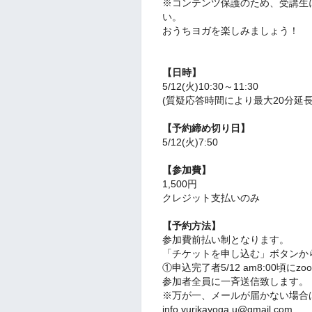
※コンテンツ保護のため、受講生
い。
おうちヨガを楽しみましょう！
【日時】
5/12(火)10:30～11:30
(質疑応答時間により最大20分延
【予約締め切り日】
5/12(火)7:50
【参加費】
1,500円
クレジット支払いのみ
【予約方法】
参加費前払い制となります。
「チケットを申し込む」ボタンか
①申込完了者5/12 am8:00頃に
参加者全員に一斉送信致します。
※万が一、メールが届かない場合
info.yurikayoga.u@gmail.com