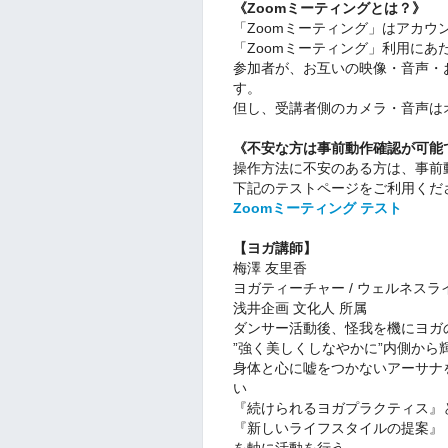
《Zoomミーティングとは？》
「Zoomミーティング」はアカ
「Zoomミーティング」利用にあ
参加者が、お互いの映像・音声・
す。
但し、受講者側のカメラ・音声は
《不安な方は事前動作確認が可能
操作方法に不安のある方は、事前
下記のテストページをご利用くだ
Zoomミーティング テスト
【ヨガ講師】
梅澤 友里香
ヨガティーチャー / ウェルネス
浅井企画 文化人 所属
ダンサー活動後、怪我を機にヨガ
”強く美しくしなやかに”内側から
身体と心に嘘をつかないアーサナ
い
『続けられるヨガプラクティス』
『新しいライフスタイルの提案』
を軸に活動を行う。