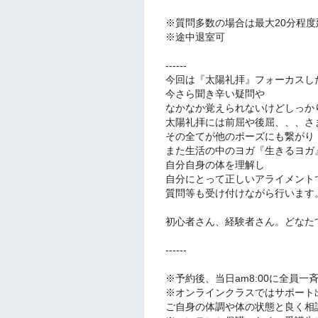
※質問多数の場合は最大20分程
※途中退室可
------
今回は『太陽礼拝』フォーカスし
今さら聞き辛い疑問や
なかなか覚えられないけどしっか
太陽礼拝には前屈や後屈、、、さ
その全てが他のポーズにも繋がり
また生活の中のヨガ『生きるヨガ
自分自身の体を理解し
自分にとって正しいアライメント
質問等も受け付けながら行います
初心者さん、経験者さん。どなた
------
※予約後、当日am8:00に全員一
※オンラインクラスではサポート
ご自身の体調や体の状態と良く相