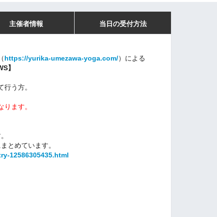
主催者情報
当日の受付方法
（
https://yurika-umezawa-yoga.com/
）による
WS】
て行う方。
となります。
す。
にまとめています。
try-12586305435.html