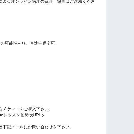
によるオンライン講座の録音・録画はご遠慮くださ
長の可能性あり。※途中退室可)
らチケットをご購入下さい。
zoomレッスン招待状URLを
は下記メールにお問い合わせを下さい。