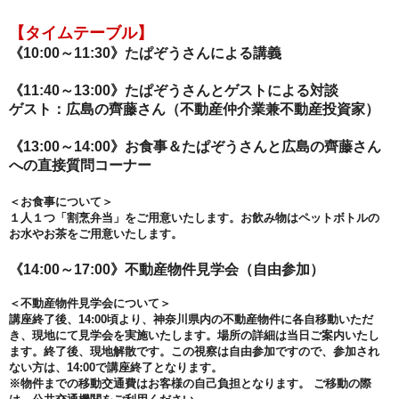
【タイムテーブル】
《10:00～11:30》
たぱぞうさんによる講義
《11:40～13:00》
たぱぞうさんとゲストによる対談
ゲスト：
広島の
齊藤
さん（
不動産仲介業兼不動産投資家
）
《13:00～14:00》
お食事＆たぱぞうさんと広島の
齊藤
さん
への直接質問コーナー
＜お食事について＞
１人１つ「割烹弁当」をご用意いたします。お飲み物はペットボトルの
お水やお茶をご用意いたします。
《14:00～17:00》
不動産物件見学会（自由参加）
＜不動産物件見学会について＞
講座終了後、14:00頃より、神奈川県内の不動産物件に各自移動いただ
き、現地にて見学会を実施いたします。場所の詳細は当日ご案内いたし
ます。終了後、現地解散です。この視察は自由参加ですので、参加され
ない方は、14:00で講座終了となります。
※物件までの移動交通費はお客様の自己負担となります。 ご移動の際