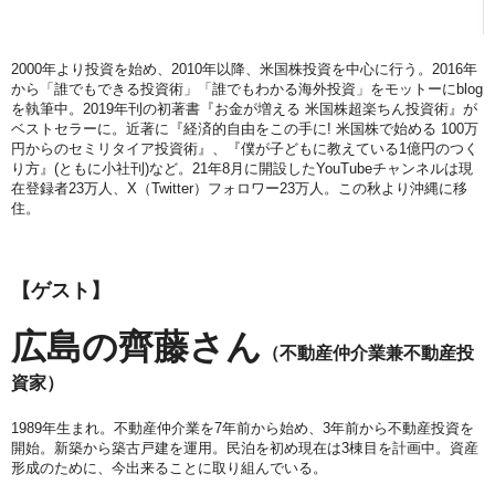
2000年より投資を始め、2010年以降、米国株投資を中心に行う。2016年
から「誰でもできる投資術」「誰でもわかる海外投資」をモットーにblog
を執筆中。2019年刊の初著書『お金が増える 米国株超楽ちん投資術』が
ベストセラーに。近著に『経済的自由をこの手に! 米国株で始める 100万
円からのセミリタイア投資術』、『僕が子どもに教えている1億円のつく
り方』(ともに小社刊)など。21年8月に開設したYouTubeチャンネルは現
在登録者23万人、X（Twitter）フォロワー23万人。この秋より沖縄に移
住。
【ゲスト】
広島の齊藤さん
（
不動産仲介業兼不動産投
資家
）
1989年生まれ。不動産仲介業を7年前から始め、3年前から不動産投資を
開始。新築から築古戸建を運用。民泊を初め現在は3棟目を計画中。資産
形成のために、今出来ることに取り組んでいる。