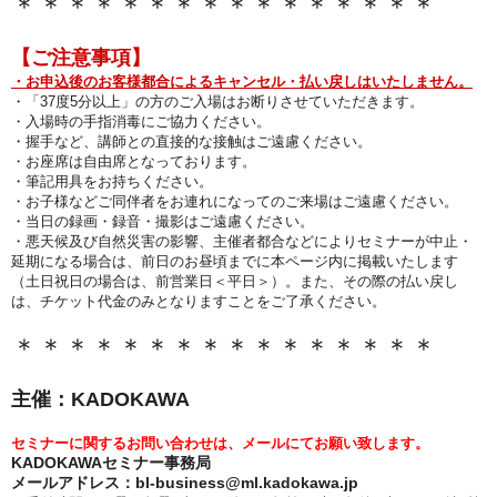
＊＊＊＊＊＊＊＊＊＊＊＊＊＊＊＊
【ご注意事項】
・お申込後のお客様都合によるキャンセル・払い戻しはいたしません。
・「37度5分以上」の方のご入場はお断りさせていただきます。
・入場時の手指消毒にご協力ください。
・握手など、講師との直接的な接触はご遠慮ください。
・お座席は自由席となっております。
・筆記用具をお持ちください。
・お子様などご同伴者をお連れになってのご来場はご遠慮ください。
・当日の録画・録音・撮影はご遠慮ください。
・悪天候及び自然災害の影響、主催者都合などによりセミナーが中止・
延期になる場合は、前日のお昼頃までに本ページ内に掲載いたします
（土日祝日の場合は、前営業日＜平日＞）。また、その際の払い戻し
は、チケット代金のみとなりますことをご了承ください。
＊＊＊＊＊＊＊＊＊＊＊＊＊＊＊＊
主催：KADOKAWA
セミナーに関するお問い合わせは、メールにてお願い致します。
KADOKAWAセミナー事務局
メールアドレス：bl-business@ml.kadokawa.jp