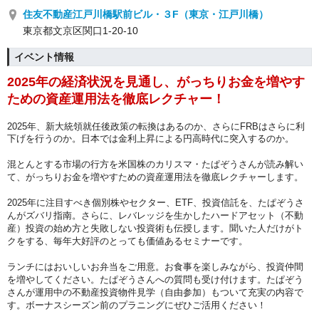
住友不動産江戸川橋駅前ビル・３F（東京・江戸川橋）
東京都文京区関口1-20-10
イベント情報
2025年の経済状況を見通し、がっちりお金を増やす
ための資産運用法を徹底レクチャー！
2025年、新大統領就任後政策の転換はあるのか、さらにFRBはさらに利
下げを行うのか。日本では金利上昇による円高時代に突入するのか。
混とんとする市場の行方を米国株のカリスマ・たぱぞうさんが読み解い
て、がっちりお金を増やすための資産運用法を徹底レクチャーします。
2025年に注目すべき個別株やセクター、ETF、投資信託を、たぱぞうさ
んがズバリ指南。さらに、レバレッジを生かしたハードアセット（不動
産）投資の始め方と失敗しない投資術も伝授します。聞いた人だけがト
クをする、毎年大好評のとっても価値あるセミナーです。
ランチにはおいしいお弁当をご用意。お食事を楽しみながら、投資仲間
を増やしてください。たぱぞうさんへの質問も受け付けます。たぱぞう
さんが運用中の不動産投資物件見学（自由参加）もついて充実の内容で
す。ボーナスシーズン前のプラニングにぜひご活用ください！