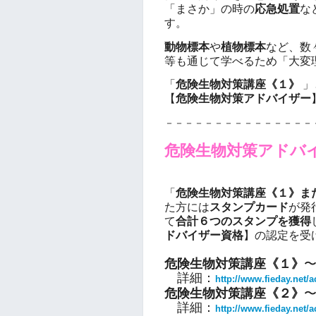
「まさか」の時の
応急処置
な
す。
動物標本
や
植物標本
など、数
等も通じて学べるため「大変
「
危険生物対策講座《１》
」
【
危険生物対策アドバイザー
－－－－－－－－－－－－－－－
危険生物対策アドバ
「
危険生物対策講座《１》ま
た方には
スタンプカード
が発
て
合計６つのスタンプを獲得
ドバイザー資格
】の認定を受
危険生物対策講座《１》
〜
詳細：
http://www.fieday.net/
危険生物対策講座《２》
詳細：
http://www.fieday.net/