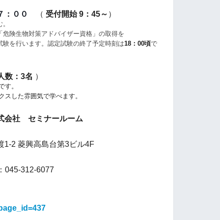
７：００
（
受付開始 9：45～
）
む。
「危険生物対策アドバイザー資格」の取得を
験を行います。認定試験の終了予定時刻は
18：00頃
で
人数：3名
）
です。
クスした雰囲気で学べます。
式会社 セミナールーム
-2 菱興高島台第3ビル4F
045-312-6077
?page_id=437