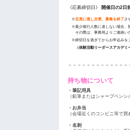
《応募締切日》
開催日の2日
※
定員に達し次第、募集を終了
さ
※最少催行人数に達しない場合、
その際は、事務局よりご連絡い
※締切日を過ぎてからお申込みをご
（体験活動リーダースアカデミー事務局
－－－－－－－－－－－－－
持ち物について
・筆記用具
（鉛筆またはシャープペンシ
・お弁当
（会場近くのコンビニ等で買
・名刺