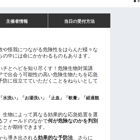
主催者情報
当日の受付方法
故や怪我につながる危険性をはらんだ様々な
らの中には命にかかわるものもあります。
ハチとヘビを知り尽くす！危険生物対策講
アで出会う可能性の高い危険生物たちを応急
予防に役立てていただくことをねらいとして
「水洗い」「お湯洗い」「止血」「軟膏」「経過観
、生物によって異なる効果的な応急処置を選
るフィールドのなかで
何が危険なのかを判別
ことが期待できます。
から導き出される
効果的な予防法
、さらに