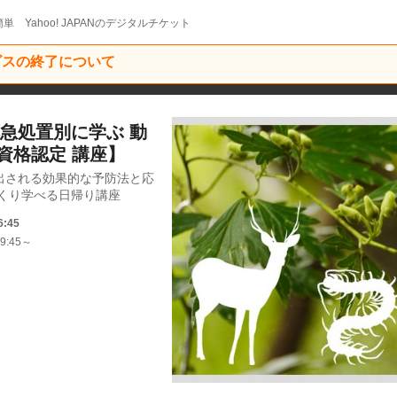
単 Yahoo! JAPANのデジタルチケット
ービスの終了について
急処置別に学ぶ 動
MA資格認定 講座】
出される効果的な予防法と応
くり学べる日帰り講座
6:45
9:45～