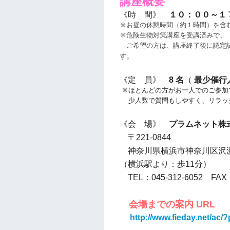
講座概要
《時 間》
１０：００～１
※お昼の休憩時間（約１時間）を含
※危険生物対策講座を受講済みで、
ご希望の方は、講座終了後に認定試
。
す
《定 員》
8 名
（
最少催行
※ほとんどの方がお一人でのご参加
少人数で質問もしやすく、リラッ
《会 場》
プラムネット株
〒221-0844
神奈川県横浜市神奈川区沢渡1
（横浜駅より：歩11分）
TEL：045-312-6052 FAX：
会場までの案内 URL
http://www.fieday.net/ac/