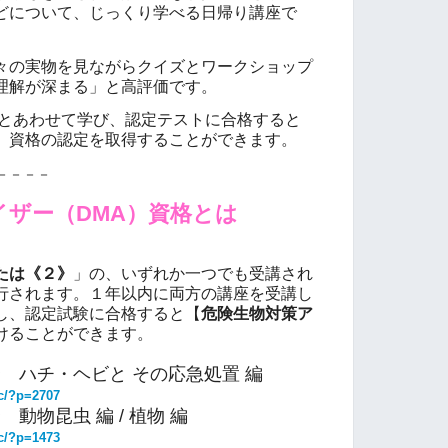
どについて、じっくり学べる日帰り講座で
々の実物
を見ながらクイズとワークショップ
理解が深まる」と高評価です。
とあわせて学び、認定テストに合格すると
】資格の認定を取得することができます。
－－－－
イザー（DMA）資格とは
たは《２》
」の、いずれか一つでも受講され
行されます。１年以内に両方の講座を受講し
し、認定試験に合格すると【
危険生物対策ア
けることができます。
 ハチ・ヘビと その応急処置 編
ac/?p=2707
〜
動物昆虫 編 / 植物 編
ac/?p=1473