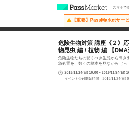
スマホで簡
【重要】PassMarketサ
危険生物対策 講座《２》応
物昆虫 編 / 植物 編 【D
危険生物たちの驚くべき生態から導き
急処置を、数々の標本を見ながら じっ
2019/11/24(日) 10:00～2019/11/24(日) 1
イベント受付開始時間 2019/11/24(日) 0