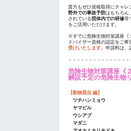
貴方
もぜひ資格取得にチャレ
野外での事故予防
はもちろん
されている
団体内での研修
等
をご活用いただけます。
※すでに危険生物対策講座《
ドバイザー資格の認定をご希
受けいたします。
申請料は、
－－－－－－－－－－－－－－－
危険生物対策講座
《
解説予定の危険生物
【動物昆虫 編】
ツチハンミョウ
ヤマビル
ウシアブ
マダニ
アオカミキリモドキ