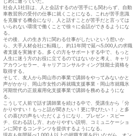
じめに遭っていた。
社会人1社目は、人と会話するのが苦手にも関わらず、自動
車教習所の受付の仕事に就くことになる。これが苦手意識
を克服する機会になり、人と話すことが苦手だと言っては
いられない環境で働くことで徐々に会話ができるようにな
る。
その後、人の生き方に関わる仕事がしたいという想いか
ら、大手人材会社に転職し、約11年間で延べ5,000人の求職
者支援を実施する。多くの方をサポートする中で、もっと
人生に迷う方のお役に立てるのではないかと考え、キャリ
アカウンセラー、キャリアコンサルティング技能士資格を
取得する。
そして、友人から岡山市の事業で講師をやってみないかと
声がかかり、岡山市女性の再就職支援事業・岡山市就職氷
河期世代の正規雇用化支援事業で講師を務めるようにな
る。
こうして人前で話す講師業を続ける中で、受講生から「分
かりやすい！もっと話が聞きたい！更に学びたい！」と多
くの喜びの声をいただくようになり、プレゼン・スピー
チ、伝わる話し方、わかりやすい説明、コミュニケーショ
ンに関するコンテンツを提供するようになる。
現在も年間延べ1,000人以上の就職支援を行いながら、オン