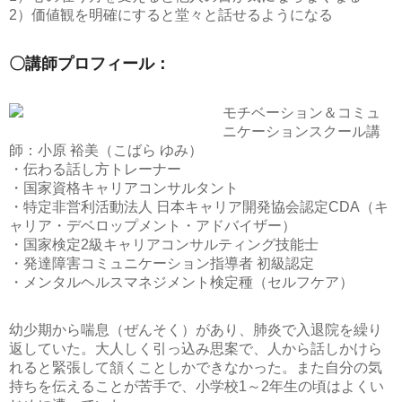
2）価値観を明確にすると堂々と話せるようになる
〇講師プロフィール：
モチベーション＆コミュ
ニケーションスクール講
師：小原 裕美（こばら ゆみ）
・伝わる話し方トレーナー
・国家資格キャリアコンサルタント
・特定非営利活動法人 日本キャリア開発協会認定CDA（キ
ャリア・デベロップメント・アドバイザー）
・国家検定2級キャリアコンサルティング技能士
・発達障害コミュニケーション指導者 初級認定
・メンタルヘルスマネジメント検定種（セルフケア）
幼少期から喘息（ぜんそく）があり、肺炎で入退院を繰り
返していた。大人しく引っ込み思案で、人から話しかけら
れると緊張して頷くことしかできなかった。また自分の気
持ちを伝えることが苦手で、小学校1～2年生の頃はよくい