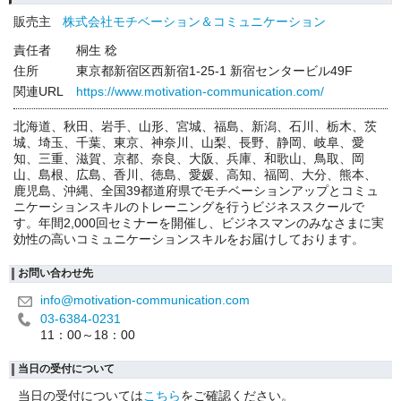
販売主
株式会社モチベーション＆コミュニケーション
責任者
桐生 稔
住所
東京都新宿区西新宿1-25-1 新宿センタービル49F
関連URL
https://www.motivation-communication.com/
北海道、秋田、岩手、山形、宮城、福島、新潟、石川、栃木、茨
城、埼玉、千葉、東京、神奈川、山梨、長野、静岡、岐阜、愛
知、三重、滋賀、京都、奈良、大阪、兵庫、和歌山、鳥取、岡
山、島根、広島、香川、徳島、愛媛、高知、福岡、大分、熊本、
鹿児島、沖縄、全国39都道府県でモチベーションアップとコミュ
ニケーションスキルのトレーニングを行うビジネススクールで
す。年間2,000回セミナーを開催し、ビジネスマンのみなさまに実
効性の高いコミュニケーションスキルをお届けしております。
お問い合わせ先
info@motivation-communication.com
03-6384-0231
11：00～18：00
当日の受付について
当日の受付については
こちら
をご確認ください。