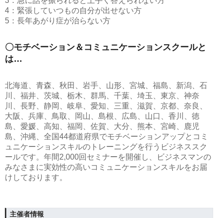
3：急に話を振られると上手く答えられない方
4：緊張していつもの自分が出せない方
5：長年あがり症が治らない方
〇モチベーション＆コミュニケーションスクールと
は…
北海道、青森、秋田、岩手、山形、宮城、福島、新潟、石
川、福井、茨城、栃木、群馬、千葉、埼玉、東京、神奈
川、長野、静岡、岐阜、愛知、三重、滋賀、京都、奈良、
大阪、兵庫、鳥取、岡山、島根、広島、山口、香川、徳
島、愛媛、高知、福岡、佐賀、大分、熊本、宮崎、鹿児
島、沖縄、全国44都道府県でモチベーションアップとコミ
ュニケーションスキルのトレーニングを行うビジネススク
ールです。年間2,000回セミナーを開催し、ビジネスマンの
みなさまに実効性の高いコミュニケーションスキルをお届
けしております。
主催者情報