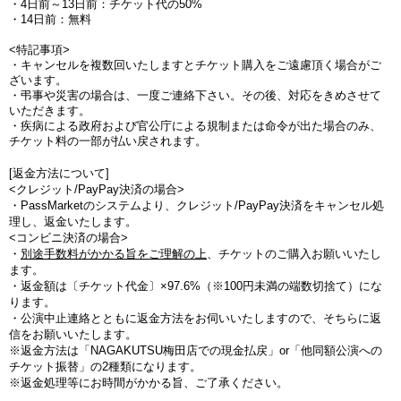
・4日前～13日前：チケット代の50%
・14日前：無料
<特記事項>
・キャンセルを複数回いたしますとチケット購入をご遠慮頂く場合がご
ざいます。
・弔事や災害の場合は、一度ご連絡下さい。その後、対応をきめさせて
いただきます。
・疾病による政府および官公庁による規制または命令が出た場合のみ、
チケット料の一部が払い戻されます。
[返金方法について]
<クレジット/PayPay決済の場合>
・PassMarketのシステムより、クレジット/PayPay決済をキャンセル処
理し、返金いたします。
<コンビニ決済の場合>
・
別途手数料がかかる旨をご理解の上
、チケットのご購入お願いいたし
ます。
・
返金額は〔チケット代金〕×97.6%（※100円未満の端数切捨て
）にな
ります。
・公演中止連絡とともに返金方法をお伺いいたしますので、そちらに返
信をお願いいたします。
※返金方法は「NAGAKUTSU梅田店での現金払戻」or「他同額公演への
チケット振替」の2種類になります。
※返金処理等にお時間がかかる旨、ご了承ください。