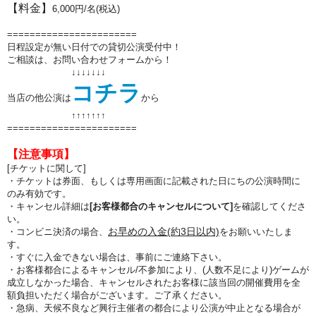
【料金】
6,000円/名(税込)
=======================
日程設定が無い日付での貸切公演受付中！
ご相談は、お問い合わせフォームから！
↓↓↓↓↓↓↓
コチラ
当店の他公演は
から
↑↑
↑↑
↑↑
↑
=======================
【注意事項】
[チケットに関して]
・チケットは券面、もしくは専用画面に記載された日にちの公演時間に
のみ有効です。
・キャンセル詳細は
[お客様都合のキャンセルについて]
を確認してくださ
い。
お早めの入金(約3日以内)
・コンビニ決済の場合、
をお願いいたしま
す。
・すぐに入金できない場合は、事前にご連絡下さい。
・お客様都合によるキャンセル/不参加により、(人数不足により)ゲームが
成立しなかった場合、キャンセルされたお客様に該当回の開催費用を全
額負担いただく場合がございます。ご了承ください。
・急病、天候不良など興行主催者の都合により公演が中止となる場合が