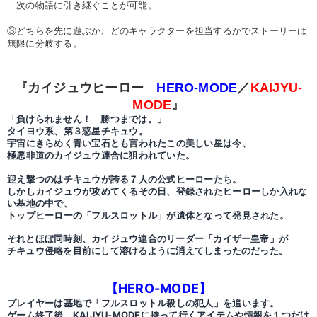
次の物語に引き継ぐことが可能。
③どちらを先に遊ぶか、どのキャラクターを担当するかでストーリーは
無限に分岐する。
『カイジュウヒーロー
HERO-MODE
／
KAIJYU-
MODE
』
「負けられません！ 勝つまでは。」
タイヨウ系、第３惑星チキュウ。
宇宙にきらめく青い宝石とも言われたこの美しい星は今、
極悪非道のカイジュウ連合に狙われていた。
迎え撃つのはチキュウが誇る７人の公式ヒーローたち。
しかしカイジュウが攻めてくるその日、登録されたヒーローしか入れな
い基地の中で、
トップヒーローの「フルスロットル」が遺体となって発見された。
それとほぼ同時刻、カイジュウ連合のリーダー「カイザー皇帝」が
チキュウ侵略を目前にして溶けるように消えてしまったのだった。
【HERO-MODE】
プレイヤーは基地で「フルスロットル殺しの犯人」を追います。
ゲーム終了後、KAIJYU-MODEに持って行くアイテムや情報を１つだけ