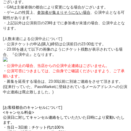
ございます。
・GMは主催者側の都合により変更になる場合がございます。
・ゲームの性質上、
参加者が集まりそうにない場合
、公演中止となる可
能性があります。
・上記以外は公演前日の23時までに参加者が未達の場合、公演中止とな
ります。
[人数未達による公演中止について]
・公演チケットの申込(購入)締切は公演前日の23:00迄です。
・23:00を越えて以下の画像のようにチケット残数が表示されている場
合、『公演中止』となります。
・
公演中止の場合、当店からの公演中止連絡はございません。
・
公演可否につきましては、ご自身でご確認くださいますよう、ご了承
願います。
・募集を延長する場合は、23:00以前に別途ご連絡をさせて頂きます。
(従来行っていた、PassMarketに登録されているメールアドレスへの公演
中止連絡は廃止致しました。)
[お客様都合のキャンセルについて]
<キャンセル料金>
公演日に対してキャンセル連絡をしていただいた日時により変動いたし
ます。
・当日～3日前：チケット代の100％