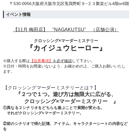
〒530-0056大阪府大阪市北区兎我野町９−２３聚楽ビル4階or6階
イベント情報
【11月 梅田店】 "NAGAKUTSU" （店舗公演）
クロッシング×
マーダー
ミステリー
『カイジュウヒーロー』
※購入する際は
【注意事項】
を必ず確認
して下さい。
※日付・時間をお間違いないよう、
お確かめの上、ご購入お願いいたし
ます。
【クロッシングマーダーミステリーとは？】
『２つで１つ。遊び方は無限大に広がる、
クロッシング×
マーダー
ミステリー 』
①異なる２シナリオをどちらも遊ぶことで展開が変わる。
それがクロッシング×マーダーミステリー。
②前のシナリオで得た記憶、アイテム、キャラクターシートの内容など
を