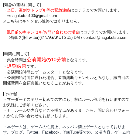
[緊急の連絡に関して]
・
当日、遅刻やトラブル等の緊急連絡
はコチラまでお願いします。
⇒nagakutsu100@gmail.com
※こちらはキャンセル連絡ではありません。
・
数日前のキャンセル/お問い合わせの場合
は
コチラまでお願いします。
⇒梅田X(旧Twitter)(＠NAGAKUTSU3) DM /
contact@nagakutsu.com
[時間に関して]
公演開始の10分前
・集合時間は
となります。
遅刻厳禁
・
です。
・公演開始時間にゲームスタートとなります。
・公演開始時間に
遅れた場合、直前無断キャンセルとみなし、該当回の
開催費用を全額負担
いただくことがあります。
[その他]
・マーダーミステリー初めての方にも丁寧にルール説明を行いますので
お気軽にご参加ください。
・もしルールや内容などご不明な点がありましたら、問い合わせフォー
ムからお問い合わせをお願いします。
・本ゲームは、ゲームの性質上、ネタバレ禁止ゲームとなっておりま
す。ブログ、Twitter、Facebook、YouTube等での、
公演内容、
ゲーム内