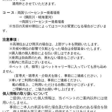
適用外とさせていただきます。
コ ー ス
：両国リバーセンター発着場発
⇒《隅田川・晴海運河》
⇒両国リバーセンター発着場着
※当日の天候や潮位によってはコースが変更になる場合がございま
す。
注意事項
：
※高潮位および雨天の場合は、上部デッキを閉鎖いたします。
※天候や潮位の影響で
欠航となった場合は全額返金いたします。
※購入後の個人都合による払い戻しはできません。
※座席は自由席のため、座れない場合もございます。
※船内に売店はございません。
※ペット（犬、猫等）はペットキャリー等に入っていても持ち込め
ません。
（盲導犬・聴導犬・介助犬を除く、事前にご連絡ください。）
※車いすご利用の場合は、事前にご連絡ください。
船の構造上、ご利用いただける台数に限りがございます。
ご理解のほど、ご協力お願い申し上げます。
個人情報の取り扱いについて
ご提供いただいた個人情報は、当イベントのご案内以外には使
用いたしません。
事前にご本人の承諾を得た場合及び法令の定めのある場合を除
いて、個人情報を第三者に開示・提供することはありません。