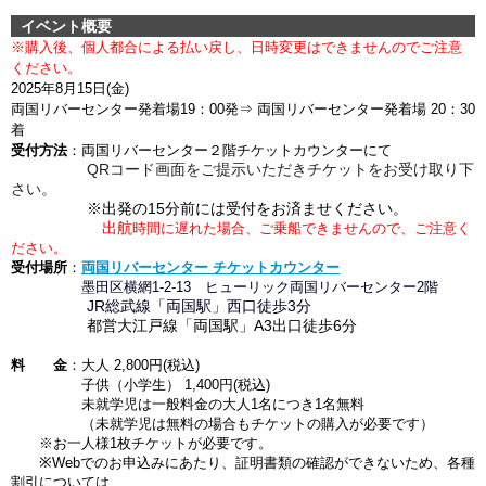
イベント概要
※購入後、個人都合による
払い戻し、日時変更はできませんのでご注意
ください。
2025年8月15
日(金)
両国リバーセンター発着場
19：00発
⇒ 両国リバーセンター発着場 20：30
着
受付方法
：両国リバーセンター２階チケットカウンターにて
QRコード画面をご提示いただきチケットをお受け取り下
さい。
※出発の15分前には受付をお済ませください。
出航
時間に遅れた場合、ご乗船できませんので、ご注意く
ださい。
受付場所
：
両国リバーセンター チケットカウンター
墨田区横網1-2-13 ヒューリック両国リバーセンター2階
JR総武線「両国駅」西口徒歩3
分
都営大江戸線「両国駅」A3出口徒歩6分
料 金
：大人 2,800円(税込)
子供（小学生） 1,400円
(税込)
未就学児は一般料金の大人1名につき1名無料
（未就学児は無料の場合もチケットの購入が必要です）
※お一人様1枚チケットが必要です。
※
Webでのお申込みにあたり、証明書類の確認ができないため、
各種
割引に
ついては