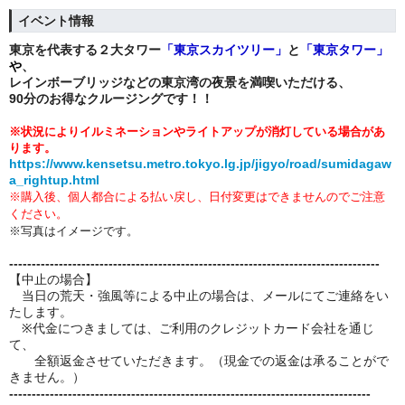
イベント情報
東京を代表する２大タワー
「
東京スカイツリー」
と
「
東京タワー」
や
、
レインボーブリッジ
などの東京湾の夜景を満喫いただける、
90分のお得なクルージングです！！
※状況によりイルミネーションやライトアップが消灯している場合があ
ります。
https://www.kensetsu.metro.tokyo.lg.jp/jigyo/road/sumidagaw
a_rightup.html
※購入後、個人都合による
払い戻し、日付変更はできませんのでご注意
ください。
※写真はイメージです。
----------------------------------------------------------------------------------
【中止の場合】
当日の荒天・強風等による中止の場合は、メールにてご連絡をい
たします。
※代金につきましては、ご利用のクレジットカード会社を通じ
て、
全額返金させていただきます。（現金での返金は承ることがで
きません。）
--------------------------------------------------------------------------------