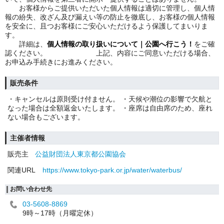
お客様からご提供いただいた個人情報は適切に管理し、個人情
報の紛失、改ざん及び漏えい等の防止を徹底し、お客様の個人情報
を安全に、且つお客様にご安心いただけるよう保護してまいりま
す。
詳細は、
個人情報の取り扱いについて｜公園へ行こう！
をご確
認ください。
をご確認くださ
上記、内容にご同意いただける場合、
お申込み手続きにお進みください。
販売条件
・キャンセルは原則受け付ません。 ・天候や潮位の影響で欠航と
なった場合は全額返金いたします。 ・座席は自由席のため、座れ
ない場合もございます。
主催者情報
販売主
公益財団法人東京都公園協会
関連URL
https://www.tokyo-park.or.jp/water/waterbus/
お問い合わせ先
03-5608-8869
9時～17時（月曜定休）