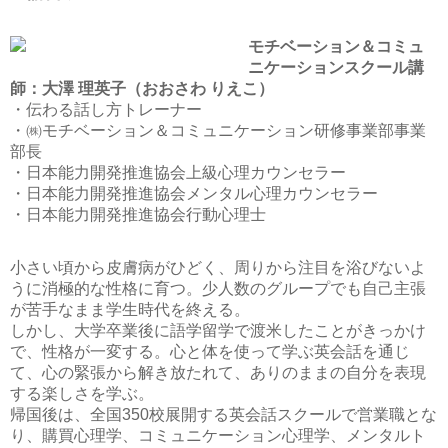
モチベーション＆コミュ
ニケーションスクール講
師：大澤 理英子（おおさわ りえこ）
・伝わる話し方トレーナー
・㈱モチベーション＆コミュニケーション研修事業部事業
部長
・日本能力開発推進協会上級心理カウンセラー
・日本能力開発推進協会メンタル心理カウンセラー
・日本能力開発推進協会行動心理士
小さい頃から皮膚病がひどく、周りから注目を浴びないよ
うに消極的な性格に育つ。少人数のグループでも自己主張
が苦手なまま学生時代を終える。
しかし、大学卒業後に語学留学で渡米したことがきっかけ
で、性格が一変する。心と体を使って学ぶ英会話を通じ
て、心の緊張から解き放たれて、ありのままの自分を表現
する楽しさを学ぶ。
帰国後は、全国350校展開する英会話スクールで営業職とな
り、購買心理学、コミュニケーション心理学、メンタルト