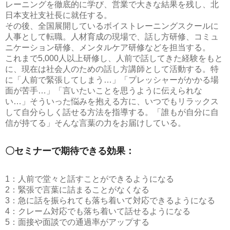
レーニングを徹底的に学び、営業で大きな結果を残し、北
日本支社支社長に就任する。
その後、全国展開しているボイストレーニングスクールに
人事として転職。人材育成の現場で、話し方研修、コミュ
ニケーション研修、メンタルケア研修などを担当する。
これまで5,000人以上研修し、人前で話してきた経験をもと
に、現在は社会人のための話し方講師として活動する。特
に「人前で緊張してしまう…」「プレッシャーがかかる場
面が苦手…」「言いたいことを思うように伝えられな
い…」そういった悩みを抱える方に、いつでもリラックス
して自分らしく話せる方法を指導する。「誰もが自分に自
信が持てる」そんな言葉の力をお届けしている。
〇セミナーで期待できる効果：
1：人前で堂々と話すことができるようになる
2：緊張で言葉に詰まることがなくなる
3：急に話を振られても落ち着いて対応できるようになる
4：クレーム対応でも落ち着いて話せるようになる
5：面接や面談での通過率がアップする