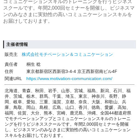
コミュニケーションスキルのトレーニングを行うビジネス
スクールです。年間2,000回セミナーを開催し、ビジネスマ
ンのみなさまに実効性の高いコミュニケーションスキルを
お届けしております。
主催者情報
販売主
株式会社モチベーション＆コミュニケーション
責任者
桐生 稔
住所
東京都新宿区西新宿3-4-4 京王西新宿南ビル4F
関連URL
https://www.motivation-communication.com/
北海道、青森、秋田、岩手、山形、宮城、福島、新潟、石川、福
井、茨城、栃木、群馬、千葉、埼玉、東京、神奈川、長野、静
岡、岐阜、愛知、三重、滋賀、京都、奈良、大阪、和歌山、兵
庫、鳥取、岡山、島根、広島、山口、香川、徳島、愛媛、高知、
福岡、佐賀、大分、熊本、宮崎、鹿児島、沖縄、全国44都道府県
でモチベーションアップとコミュニケーションスキルのトレーニ
ングを行うビジネススクールです。年間2,000回セミナーを開催
し、ビジネスマンのみなさまに実効性の高いコミュニケーション
スキルをお届けしております。