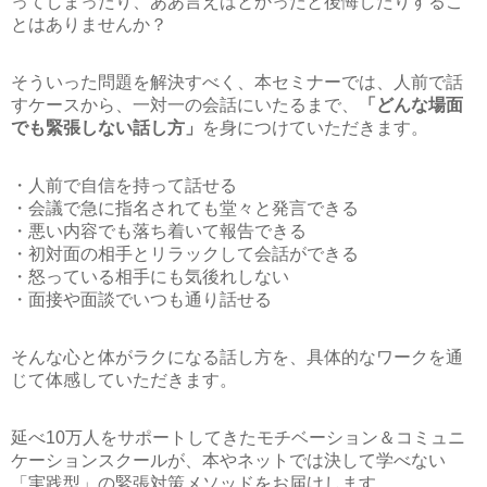
ってしまったり、ああ言えばとかったと後悔したりするこ
とはありませんか？
そういった問題を解決すべく、本セミナーでは、人前で話
すケースから、一対一の会話にいたるまで、
「どんな場面
でも緊張しない話し方」
を身につけていただきます。
・人前で自信を持って話せる
・会議で急に指名されても堂々と発言できる
・悪い内容でも落ち着いて報告できる
・初対面の相手とリラックして会話ができる
・怒っている相手にも気後れしない
・面接や面談でいつも通り話せる
そんな心と体がラクになる話し方を、具体的なワークを通
じて体感していただきます。
延べ10万人をサポートしてきたモチベーション＆コミュニ
ケーションスクールが、本やネットでは決して学べない
「実践型」の緊張対策メソッドをお届けします。