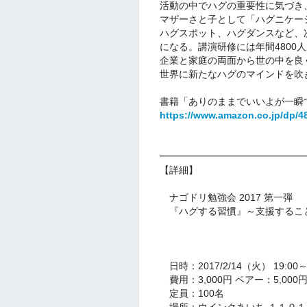
活動の中でハグの重要性に気づき、
マザーさと子として「ハグニケー
ハグスポット、ハグダンスなど、
になる。講演研修には年間4800
企業と家庭の両面から世の中を良
世界に新たなハグのマインドを吹
書籍「ありのままでいいよが一瞬
https://www.amazon.co.jp/dp/4
━━━━━━━━━━━━━━━
【詳細】
ナゴドリ勉強会 2017 第一弾
『ハグする習慣』～支援するこ
高木さと子
日時：2017/2/14（火） 19:00～
費用：3,000円 ペアー：5,000円
定員：100名
場所：ウインクあいち １１０１