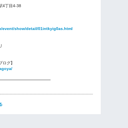
丁目4-38
p/event/show/detail/01intkyig0as.html
リ
ブログ】
agoya/
━━━━━━━━━━━━━
る