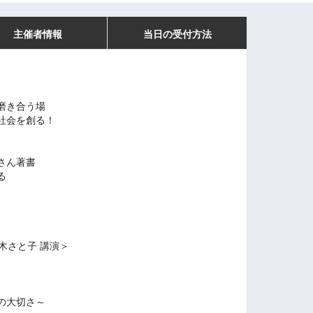
主催者情報
当日の受付方法
磨き合う場
社会を創る！
さん著書
る
高木さと子 講演＞
の大切さ～