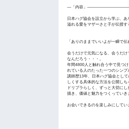
―「内容」――――――――――
日本ハグ協会を設立から学ぶ、あ
溢れる愛をマザーさと子が伝授す
「ありのままでいいよが一瞬で伝
会うだけで元気になる、会うだけ
なんだろう・・・。
年間4800人と触れ合う中で見つ
れている人のたった一つのシンプ
講師歴13年、日本ハグ協会とし
しくする具体的な方法を公開しち
ドリプラらしく、ずっと大切にした
描き、価値と魅力をつくっていき
お会いできるのを楽しみにしてい
高木さ