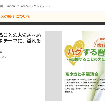
単 Yahoo! JAPANのデジタルチケット
ービスの終了について
ることの大切さ～あ
をテーマに、溢れる
00
:30～