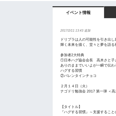
イベント情報
2017/2/11 13:43 追加
ドリプラは人の可能性を引き出し
輝く未来を描く、堂々と夢を語る
参加者2大特典
①日本ハグ協会会長 高木さと子
ありのままでいいよが一瞬で伝わ
ハグする習慣
②バレンタインチョコ
２月１４日（火）
ナゴドリ勉強会 2017 第一弾 ＜
【タイトル】
『ハグする習慣』～支援すること