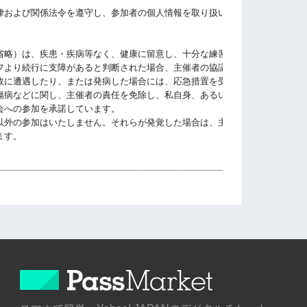
律および関係法令を遵守し、参加者の個人情報を取り扱います。大会実行に必
省略）は、疾患・疾病等なく、健康に留意し、十分な練習をして大会に臨みま
フより続行に支障があると判断された場合、主催者の協議中止の指示に直ちに
故に遭遇したり、または発病した場合には、応急措置を受ける事に異議ありま
傷病などに関し、主催者の責任を免除し、私自身、あるいは私の相続人、遺言
会への参加を承諾しています。
以外の参加はいたしません。それらが発覚した場合は、主催者の決定に従いま
ます。