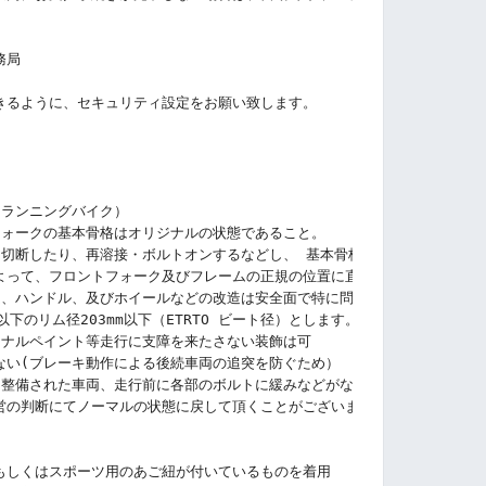
務局
きるように、セキュリティ設定をお願い致します。
（ランニングバイク）
フォークの基本骨格はオリジナルの状態であること。
を切断したり、再溶接・ボルトオンするなどし、 基本骨格の構造を変更した
よって、フロントフォーク及びフレームの正規の位置に直接固定されているこ
ム、ハンドル、及びホイールなどの改造は安全面で特に問題が無い限り可とし
下のリム径203mm以下（ETRTO ビート径）とします。
ジナルペイント等走行に支障を来たさない装飾は可
ない(ブレーキ動作による後続車両の追突を防ぐため）
に整備された車両、走行前に各部のボルトに緩みなどがなく保護者の責任で整
営の判断にてノーマルの状態に戻して頂くことがございます。
もしくはスポーツ用のあご紐が付いているものを着用