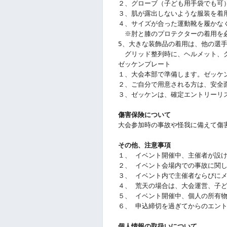
２、グローブ（子ども用手袋でも可
３、肌が露出しないような服装を着
４、サイズが合った運動靴を履かな
　※肘と膝のプロテクターの着用を
5、大きな装飾品の着用は、他の選
　グリッド整列時に、ヘルメット、
ゼッケンプレート
１、大会本部で準備します。ゼッケ
２、ご自分で用意される方は、安全
３、ゼッケンは、確定エントリーリ
傷害保険について
大会参加時の事故や怪我に備えて傷
その他、注意事項
１、 イベント開催中、主催者が設
２、 イベント会場内での事故に関
３、 イベント内で主催者ならびに
４、 荒天の場合は、大会運営、子
５、 イベント開催中、個人の所有
６、 申込締切を過ぎてからのエン
個人情報の取扱いについて