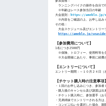
参加資格：
　ランニングバイクの操作を自分で
　※年齢はレース参加当日の年齢
大会規則：
https://ameblo.jp/
　※内容をご確認の上、お申し込み
その他：
　大会スケジュール及びエントリー
https://ameblo.jp/seaside
【
参加費用について
】
1名につき2500円
　※保険、トロフィー、使用料等を
　※大会開催にあたり、事前に経費
【
エントリーについて】
エントリー期間：～１０月２４
日（
【
チケット購入時の注意事項
・１回のお申し込みにつき、参加者
・購入後のキャンセル及び譲渡は出
・チケット購入時に、参加選手（お
・兄弟姉妹でエントリーされる方は
・コンビニ払いを選択した場合、期