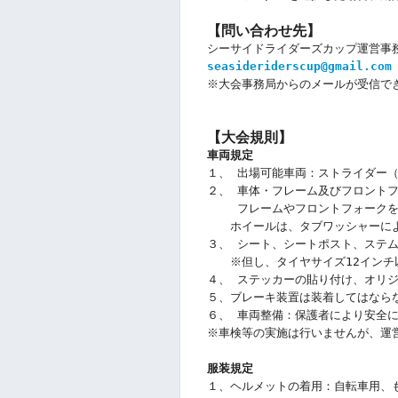
【問い合わせ先】
シーサイドライダーズカップ運営事
seasideriderscup@gmail.com
※大会事務局からのメールが受信で
【
大会規則】
車両規定
１、 出場可能車両：ストライダー
２、 車体・フレーム及びフロント
　　 フレームやフロントフォーク
　　ホイールは、タブワッシャーに
３、 シート、シートポスト、ステ
　　※但し、タイヤサイズ12インチ以
４、 ステッカーの貼り付け、オリ
５、ブレーキ装置は装着してはなら
６、 車両整備：保護者により安全
※車検等の実施は行いませんが、運
服装規定
１、ヘルメットの着用：自転車用、