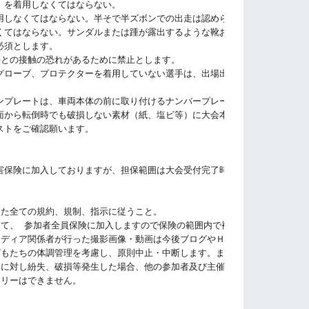
）を着用しなくてはならない。
用しなくてはならない。半そで半ズボンでの出走は認められない。
くてはならない。サンダルまたは踵が露出するような靴およびスパイクの着用
必須とします。
手との接触の恐れがあるために禁止とします。
グローブ、プロテクターを着用していない選手は、出場出来ません。
ンプレートは、車両本体の前に取り付けるナンバープレートになります。
面から転倒時でも破損しない素材（紙、塩ビ等）に大会本部より承認されたナ
ストをご確認願います。
害保険に加入しておりますが、担保範囲は大会受付完了時から閉会式終了まで
けた全ての規約、規制、指示に従うこと。
して、 参加者全員保険に加入しますので保険の範囲内で補償が適用されます
メディア関係者が行った撮影画像・動画は今後ブログやＨＰで使用すること。
どもたちの体調管理を考慮し、原則中止・中断します。また、地震、降雪、事
物に対し紛失、破損等発生した場合、他の参加者及び主催者、イベント関係者
トリーはできません。