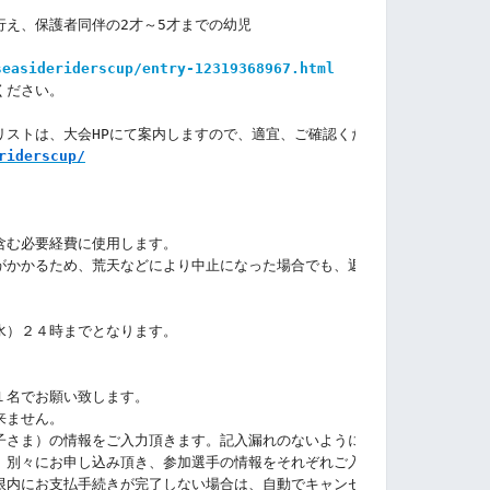
行え、保護者同伴の2才～5才までの幼児
seasideriderscup/entry-12319368967.html
ください。
リストは、大会HPにて案内しますので、適宜、ご確認ください。
riderscup/
含む必要経費に使用します
。
がかかるため、荒天などにより中止になった場合でも、返金が出来ない事をご
水）２４時までとなります。
】
１名でお願い致します。
来ません。
子さま）の情報をご入力頂きます。記入漏れのないようにお願いします。
、別々にお申し込み頂き、参加選手の情報をそれぞれご入力ください。
限内にお支払手続きが完了しない場合は、自動でキャンセル処理されますので