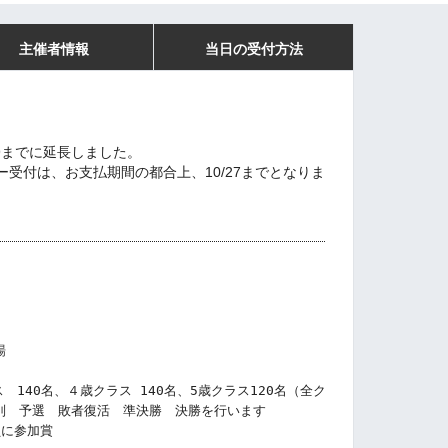
主催者情報
当日の受付方法
:59までに延長しました。
受付は、お支払期間の都合上、10/27までとなりま
 
場
　140名、４歳クラス 140名、5歳クラス120名（全クラス合計５００名）
別　予選　敗者復活　準決勝　決勝を行います
員に参加賞