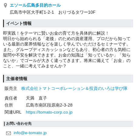
エソール広島多目的ホール
広島市中区大手町1-2-1 おりづるタワー10F
イベント情報
即実践！をテーマに賢いお金の育て方を具体的に解説！
明日から始められる「老後」のための資産運用、プロだから知って
いる最新の業界情報などを楽しく学んでいただけるセミナーです。
また、グループディスカッションなどもあり、初心者の方も気軽に
疑問や不安を解決できます。お金の知識は「知っているか」「知ら
ないか」でゴールが大きく違ってきます。将来に備えて「お金」の
こと、一緒に考えてみませんか？
主催者情報
販売主
株式会社トマトコーポレーション＆投資のいろは学び隊
責任者
天満 直子
住所
広島市南区段原南2-3-28
関連URL
https://tomato-corp.co.jp
お問い合わせ先
info@e-tomato.jp