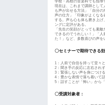
学校・高校の音楽科でも指導
現在は、これまで講師として
も声が出せる方法」「自分の
声の仕方」「印象がよくなる
する。声も心も体も磨き上げ
ングに定評がある。
「先生の笑顔がとっても素敵
できるのでうれしい！」「人
た！」など、多数喜びの声を
〇セミナーで期待できる
1：人前で自信を持って堂々
2：聞き手の反応に左右され
3：緊張しない声を身につけ
4：豊かな表情で落ち着いて
5：話すことが「怖い」から
〇受講対象者：