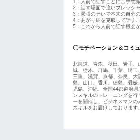
1：人前で話すことに苦手意
2：話す場面で強いプレッシ
3：緊張のせいで本来の自分
4：あがり症を克服して話す
5：これから人前で話す機会
〇モチベーション＆コミ
北海道、青森、秋田、岩手、
城、栃木、群馬、千葉、埼玉
三重、滋賀、京都、奈良、大
島、山口、香川、徳島、愛媛
児島、沖縄、全国44都道府
ンスキルのトレーニングを行う
ーを開催し、ビジネスマンの
スキルをお届けしております