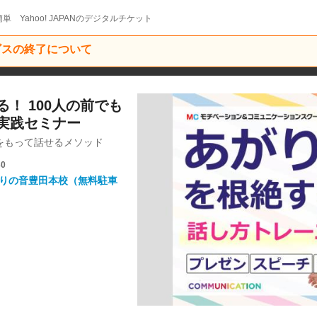
単 Yahoo! JAPANのデジタルチケット
ービスの終了について
！ 100人の前でも
実践セミナー
をもって話せるメソッド
30
まりの音豊田本校（無料駐車