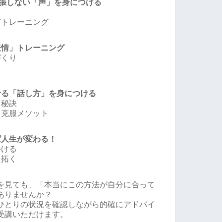
緊張しない「声」を身につける
声トレーニング
表情」トレーニング
づくり
ち
せる「話し方」を身につける
る秘訣
り克服メソット
ば人生が変わる！
つける
を拓く
を見ても、「本当にこの方法が自分に合って
ありませんか？
ひとりの状況を確認しながら的確にアドバイ
受講いただけます。