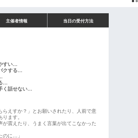
主催者情報
当日の受付方法
やすい…
バクする…
…
る…
手く話せない…
もらえすか？」とお願いされたり、人前で意
あります。
声が震えたり、うまく言葉が出てこなかった
たのに…」