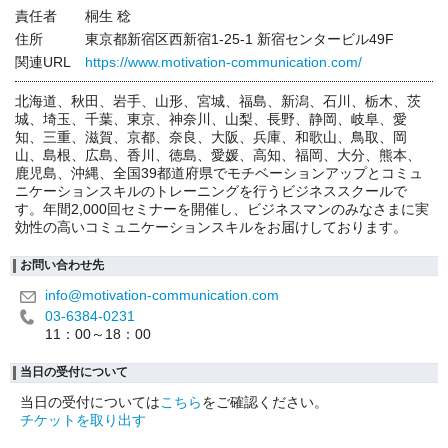
責任者
桐生 稔
住所
東京都新宿区西新宿1-25-1 新宿センタービル49F
関連URL
https://www.motivation-communication.com/
北海道、秋田、岩手、山形、宮城、福島、新潟、石川、栃木、茨
城、埼玉、千葉、東京、神奈川、山梨、長野、静岡、岐阜、愛
知、三重、滋賀、京都、奈良、大阪、兵庫、和歌山、鳥取、岡
山、島根、広島、香川、徳島、愛媛、高知、福岡、大分、熊本、
鹿児島、沖縄、全国39都道府県でモチベーションアップとコミュ
ニケーションスキルのトレーニングを行うビジネススクールで
す。年間2,000回セミナーを開催し、ビジネスマンのみなさまに実
効性の高いコミュニケーションスキルをお届けしております。
お問い合わせ先
info@motivation-communication.com
03-6384-0231
11：00～18：00
当日の受付について
当日の受付については
こちら
をご確認ください。
チケットを取り出す