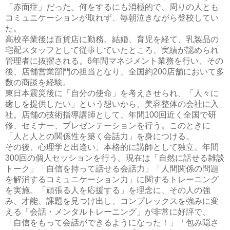
「赤面症」だった。何をするにも消極的で、周りの人とも
コミュニケーションが取れず、毎朝泣きながら登校してい
た。
高校卒業後は百貨店に勤務。結婚、育児を経て、乳製品の
宅配スタッフとして従事していたところ、実績が認められ
管理者に抜擢される。6年間マネジメント業務を行い、その
後、店舗営業部門の担当となり、全国約200店舗において多
数の商談を経験。
東日本震災後に「自分の使命」を考えさせられ、「人々に
癒しを提供したい」という想いから、美容整体の会社に入
社。店舗の技術指導講師として、年間100回近く全国で研
修、セミナー、プレゼンテーションを行う。このときに
「人と人との関係性を築く会話力」を身につける。
その後、心理学と出逢い、本格的に講師として独立、年間
300回の個人セッションを行う。現在は「自然に話せる雑談
トーク」「自信を持って話せる会話力」「人間関係の問題
を解消するコミュニケーション力」に関するトレーニング
を実施。「頑張る人を応援する」を理念に、その人の強
み、才能、課題を見つけ出し、コンプレックスを強みに変
える「会話・メンタルトレーニング」が非常に好評で、
「自信をもって会話ができるようになった！」「包み隠さ