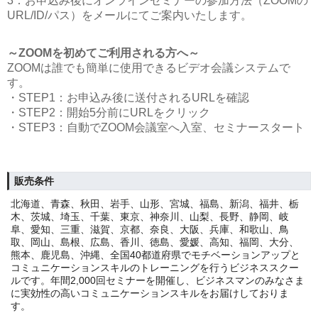
3：お申込み後にオンラインセミナーの参加方法（ZOOMの
URL/ID/パス）をメールにてご案内いたします。
～ZOOMを初めてご利用される方へ～
ZOOMは誰でも簡単に使用できるビデオ会議システムで
す。
・STEP1：お申込み後に送付されるURLを確認
・STEP2：開始5分前にURLをクリック
・STEP3：自動でZOOM会議室へ入室、セミナースタート
販売条件
北海道、青森、秋田、岩手、山形、宮城、福島、新潟、福井、栃
木、茨城、埼玉、千葉、東京、神奈川、山梨、長野、静岡、岐
阜、愛知、三重、滋賀、京都、奈良、大阪、兵庫、和歌山、鳥
取、岡山、島根、広島、香川、徳島、愛媛、高知、福岡、大分、
熊本、鹿児島、沖縄、全国40都道府県でモチベーションアップと
コミュニケーションスキルのトレーニングを行うビジネススクー
ルです。年間2,000回セミナーを開催し、ビジネスマンのみなさま
に実効性の高いコミュニケーションスキルをお届けしておりま
す。