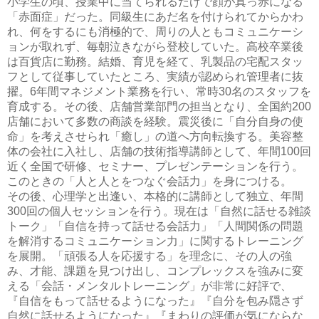
小学生の頃、授業中に当てられるだけで顔が真っ赤になる
「赤面症」だった。同級生にあだ名を付けられてからかわ
れ、何をするにも消極的で、周りの人ともコミュニケーシ
ョンが取れず、毎朝泣きながら登校していた。高校卒業後
は百貨店に勤務。結婚、育児を経て、乳製品の宅配スタッ
フとして従事していたところ、実績が認められ管理者に抜
擢。6年間マネジメント業務を行い、常時30名のスタッフを
育成する。その後、店舗営業部門の担当となり、全国約200
店舗において多数の商談を経験。震災後に「自分自身の使
命」を考えさせられ「癒し」の道へ方向転換する。美容整
体の会社に入社し、店舗の技術指導講師として、年間100回
近く全国で研修、セミナー、プレゼンテーションを行う。
このときの「人と人とをつなぐ会話力」を身につける。
その後、心理学と出逢い、本格的に講師として独立、年間
300回の個人セッションを行う。現在は「自然に話せる雑談
トーク」「自信を持って話せる会話力」「人間関係の問題
を解消するコミュニケーション力」に関するトレーニング
を展開。「頑張る人を応援する」を理念に、その人の強
み、才能、課題を見つけ出し、コンプレックスを強みに変
える「会話・メンタルトレーニング」が非常に好評で、
『自信をもって話せるようになった』『自分を包み隠さず
自然に話せるようになった』『まわりの評価が気にならな