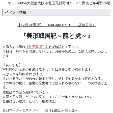
〒530-0056大阪府大阪市北区兎我野町９−２３聚楽ビル4階or6階
イベント情報
【12月 梅田店】 "NAGAKUTSU" （店舗公演）
『美形戦国記～龍と虎～』
※購入する際は
【注意事項】
を必ず確認
して下さい。
※日付・時間をお間違いないよう、
お確かめの上、ご購入お願いいたし
ます。
【あらすじ】
室町時代、幕府の権威は低下し、世は群雄割拠の様相を成す。
人はそれを戦国時代と呼ぶ。
名だたる者たちが自分の領土を守り、そして他者を食う時代となる。
その戦国の世に、後世の歴史書では語られる事のない、一つの物語があ
る。
此度はその話を紐解いていこう。
太陽と月を冠した二つの家は、はてさて一体どうなるのやら。
史書に無い物語、たった一度の物語。
合戦マーダーミステリー 「美形戦国記～龍と虎～」