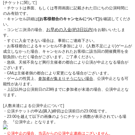
[チケットに関して]
・チケットは券面、もしくは専用画面に記載された日にちの公演時間に
のみ有効です。
・キャンセル詳細は
[お客様都合のキャンセルについて]
を確認してくださ
い。
お早めの入金(約3日以内)
・コンビニ決済の場合、
をお願いいたしま
す。
・すぐに入金できない場合は、事前にご連絡下さい。
・お客様都合によるキャンセル/不参加により、(人数不足により)ゲームが
成立しなかった場合、キャンセルされたお客様に該当回の開催費用を全
額負担いただく場合がございます。ご了承ください。
・急病、天候不良など興行主催者の都合により公演が中止となる場合が
ございます。
・GMは主催者側の都合により変更になる場合がございます。
・ゲームの性質上、
参加者が集まりそうにない場合
、公演中止となる可
能性があります。
・上記以外は公演前日の23時までに参加者が未達の場合、公演中止とな
ります。
[人数未達による公演中止について]
・公演チケットの申込(購入)締切は公演前日の23:00迄です。
・23:00を越えて以下の画像のようにチケット残数が表示されている場
合、『公演中止』となります。
・
公演中止の場合、当店からの公演中止連絡はございません。