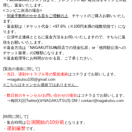
理し、返金いたします。
<コンビニ決済の場合>
・
別途手数料がかかる旨をご理解の上
、チケットのご購入お願いいたし
ます。
・
返金額は〔チケット代金〕×97.6%（※100円未満の端数切捨て
）にな
ります。
・公演中止連絡とともに返金方法をお伺いいたしますので、そちらに返
信をお願いいたします。
※返金方法は「NAGAKUTSU梅田店での現金払戻」or「他同額公演への
チケット振替」の2種類になります。
※返金処理等にお時間がかかる旨、ご了承ください。
[緊急の連絡に関して]
・
当日、遅刻やトラブル等の緊急連絡
はコチラまでお願いします。
⇒nagakutsu100@gmail.com
※こちらはキャンセル連絡ではありません。
・
数日前のキャンセル/お問い合わせの場合
は
コチラまでお願いします。
⇒梅田X(旧Twitter)(＠NAGAKUTSU3) DM /
contact@nagakutsu.com
[時間に関して]
公演開始の10分前
・集合時間は
となります。
遅刻厳禁
・
です。