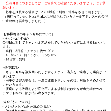
・
公演可否につきましては、ご自身でご確認くださいますよう、ご了承
願います。
・募集を延長する場合は、23:00以前に別途ご連絡をさせて頂きます。
(従来行っていた、PassMarketに登録されているメールアドレスへの公演
中止連絡は廃止致しました。)
[お客様都合のキャンセルについて]
<キャンセル料金>
公演日に対してキャンセル連絡をしていただいた日時により変動いたし
ます。
・当日～3日前：チケット代の100％
・4日前～13日前：チケット代の50%
・14日前：無料
<特記事項>
・キャンセルを複数回いたしますとチケット購入をご遠慮頂く場合がご
ざいます。
・弔事や災害の場合は、一度ご連絡下さい。その後、対応をきめさせて
いただきます。
・疾病による政府および官公庁による規制または命令が出た場合のみ、
チケット料の一部が払い戻されます。
[返金方法について]
<クレジット/PayPay決済の場合>
・PassMarketのシステムより、クレジット/PayPay決済をキャンセル処