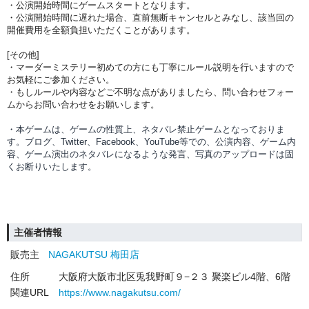
・公演開始時間にゲームスタートとなります。
・公演開始時間に
遅れた場合、直前無断キャンセルとみなし、該当回の
開催費用を全額負担
いただくことがあります。
[その他]
・マーダーミステリー初めての方にも丁寧にルール説明を行いますので
お気軽にご参加ください。
・もしルールや内容などご不明な点がありましたら、問い合わせフォー
ムからお問い合わせをお願いします。
・本ゲームは、ゲームの性質上、ネタバレ禁止ゲームとなっておりま
す。ブログ、Twitter、Facebook、YouTube等での、
公演内容、
ゲーム内
容、ゲーム演出のネタバレになるような発言、写真のアップロードは固
くお断りいたします。
主催者情報
販売主
NAGAKUTSU 梅田店
住所
大阪府大阪市北区兎我野町９−２３ 聚楽ビル4階、6階
関連URL
https://www.nagakutsu.com/