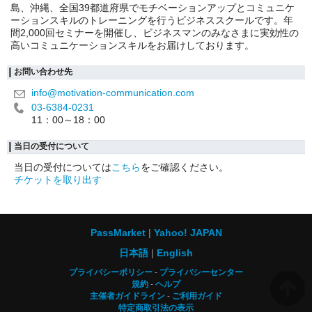
島、沖縄、全国39都道府県でモチベーションアップとコミュニケ
ーションスキルのトレーニングを行うビジネススクールです。年
間2,000回セミナーを開催し、ビジネスマンのみなさまに実効性の
高いコミュニケーションスキルをお届けしております。
お問い合わせ先
info@motivation-communication.com
03-6384-0231
11：00～18：00
当日の受付について
当日の受付については
こちら
をご確認ください。
チケットを取り出す
PassMarket
Yahoo! JAPAN
日本語
English
プライバシーポリシー
プライバシーセンター
規約
ヘルプ
主催者ガイドライン
ご利用ガイド
特定商取引法の表示