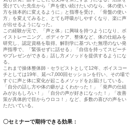
受けていた先生から「声を使い続けたいのなら、体の使い
方を抜本的に変えるように」と指導を受け、「骨盤の使い
方」を変えてみると、とても呼吸がしやすくなり、楽に声
が出せるようになった。
この経験が元で、「声と体」に興味を持つようになり、ボ
イストレーニング、ボディケア、整体など、体の仕組みを
研究し、認定資格を取得。解剖学に基づいた無理のない発
声指導で、「緊張せずに話せる」「自信を持ってスピーチ
やプレゼンができる」話し方メソッドを提供するようにな
る。
これまで操体整体師・セラピストとして12年、ボイスコー
チとしては19年、延べ7,000回セッションを行い、その場で
すぐに声と体に変化が起こるメソッドをお届けしている。
「自分の話し方や体の癖がよくわかった！」「発声の仕組
みがおもしろい！」「自分の声が好きになった！」「改善
策が具体的で目からウロコ！」など、多数の喜びの声をい
ただいている。
〇セミナーで期待できる効果：