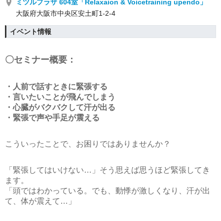
ミツルプラザ 604室「Relaxaion & Voicetraining upendo」
大阪府大阪市中央区安土町1-2-4
イベント情報
〇セミナー概要：
・人前で話すときに緊張する
・言いたいことが飛んでしまう
・心臓がバクバクして汗が出る
・緊張で声や手足が震える
こういったことで、お困りではありませんか？
「緊張してはいけない…」そう思えば思うほど緊張してき
ます。
「頭ではわかっている。でも、動悸が激しくなり、汗が出
て、体が震えて…」