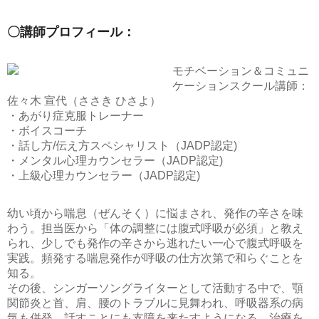
〇講師プロフィール：
モチベーション＆コミュニ
ケーションスクール講師：
佐々木 宣代（ささき ひさよ）
・あがり症克服トレーナー
・ボイスコーチ
・話し方/伝え方スペシャリスト（JADP認定)
・メンタル心理カウンセラー（JADP認定)
・上級心理カウンセラー（JADP認定)
幼い頃から喘息（ぜんそく）に悩まされ、発作の辛さを味
わう。担当医から「体の調整には腹式呼吸が必須」と教え
られ、少しでも発作の辛さから逃れたい一心で腹式呼吸を
実践。頻発する喘息発作が呼吸の仕方次第で和らぐことを
知る。
その後、シンガーソングライターとして活動する中で、顎
関節炎と首、肩、腰のトラブルに見舞われ、呼吸器系の病
気も併発。話すことにも支障を来たすようになる。治療を