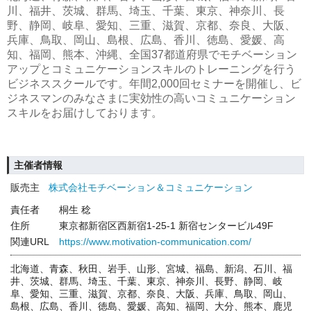
川、福井、茨城、群馬、埼玉、千葉、東京、神奈川、長
野、静岡、岐阜、愛知、三重、滋賀、京都、奈良、大阪、
兵庫、鳥取、岡山、島根、広島、香川、徳島、愛媛、高
知、福岡、熊本、沖縄、全国37都道府県でモチベーション
アップとコミュニケーションスキルのトレーニングを行う
ビジネススクールです。年間2,000回セミナーを開催し、ビ
ジネスマンのみなさまに実効性の高いコミュニケーション
スキルをお届けしております。
主催者情報
販売主
株式会社モチベーション＆コミュニケーション
責任者
桐生 稔
住所
東京都新宿区西新宿1-25-1 新宿センタービル49F
関連URL
https://www.motivation-communication.com/
北海道、青森、秋田、岩手、山形、宮城、福島、新潟、石川、福
井、茨城、群馬、埼玉、千葉、東京、神奈川、長野、静岡、岐
阜、愛知、三重、滋賀、京都、奈良、大阪、兵庫、鳥取、岡山、
島根、広島、香川、徳島、愛媛、高知、福岡、大分、熊本、鹿児