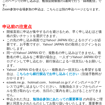
このページでの申し込みは、
勉強会開催後の1週間で行う「録画配信」で
す。
Zoom参加や会場参加の申込は、こちらとは別の申込ページとなります。
申込前の注意点
開催直前に申込が集中するのを避けるため、早く申し込むほど価
格の安いチケットを選択できます。
この先の申し込み画面ではYahoo! JAPAN IDによるログインが必
要です。お手数ですが、Yahoo! JAPAN IDの取得とログインをお
願いします。
同一の
Yahoo! JAPAN IDで、
複数名の申し込みはできません。複
数名の申し込みをご希望の場合は、一人ずつ
Yahoo! JAPAN
IDで
ログインして申し込むか、銀行振込による一括支払いをお願いし
ます。
Yahoo! JAPAN IDを使えない・複数名の一括支払いを希望する場
合は、
こちらから銀行振込でお申し込みください
（別途手数料が
かかります）
ezweb.ne.jp
、hotmail.com、hotmail.co.jp
ドメインのメールアド
レスでは申し込まないでください。当勉強会スタッフからのメー
ルを受け取れないため、当日のご案内を差し上げることができま
せん。
申込された方は、
勉強会参加にあたっての重要事項
の内容をご理
解と同意をされたものとしてお取り扱いをいたします。
重要事項