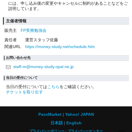
には、申し込み後の変更やキャンセルに制約があることなどをご
説明しています。
主催者情報
販売主
FP実務勉強会
責任者
運営スタッフ佐藤
関連URL
https://money-study.net/schedule.htm
お問い合わせ先
staff-m@money-study.opal.ne.jp
当日の受付について
当日の受付については
こちら
をご確認ください。
チケットを取り出す
PassMarket
Yahoo! JAPAN
日本語
English
プライバシーポリシー
プライバシーセンター