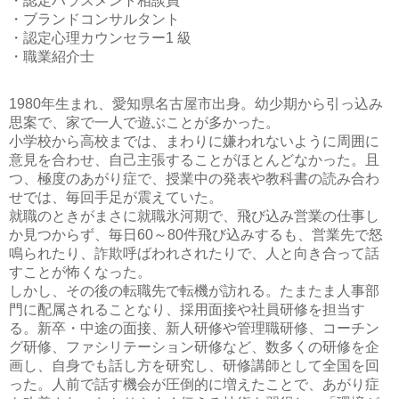
・認定ハラスメント相談員
・ブランドコンサルタント
・認定心理カウンセラー1 級
・職業紹介士
1980年生まれ、愛知県名古屋市出身。幼少期から引っ込み
思案で、家で一人で遊ぶことが多かった。
小学校から高校までは、まわりに嫌われないように周囲に
意見を合わせ、自己主張することがほとんどなかった。且
つ、極度のあがり症で、授業中の発表や教科書の読み合わ
せでは、毎回手足が震えていた。
就職のときがまさに就職氷河期で、飛び込み営業の仕事し
か見つからず、毎日60～80件飛び込みするも、営業先で怒
鳴られたり、詐欺呼ばわれされたりで、人と向き合って話
すことが怖くなった。
しかし、その後の転職先で転機が訪れる。たまたま人事部
門に配属されることなり、採用面接や社員研修を担当す
る。新卒・中途の面接、新人研修や管理職研修、コーチン
グ研修、ファシリテーション研修など、数多くの研修を企
画し、自身でも話し方を研究し、研修講師として全国を回
った。人前で話す機会が圧倒的に増えたことで、あがり症