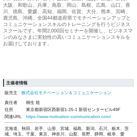
大阪、和歌山、兵庫、鳥取、岡山、島根、広島、山口、香
川、徳島、愛媛、高知、福岡、佐賀、大分、熊本、宮崎、
鹿児島、沖縄、全国44都道府県でモチベーションアップと
コミュニケーションスキルのトレーニングを行うビジネス
スクールです。年間2,000回セミナーを開催し、ビジネスマ
ンのみなさまに実効性の高いコミュニケーションスキルを
お届けしております。
主催者情報
販売主
株式会社モチベーション＆コミュニケーション
責任者
桐生 稔
住所
東京都新宿区西新宿1-25-1 新宿センタービル49F
関連URL
https://www.motivation-communication.com/
北海道、秋田、岩手、山形、宮城、福島、新潟、石川、栃木、茨
城、埼玉、千葉、東京、神奈川、山梨、長野、静岡、岐阜、愛