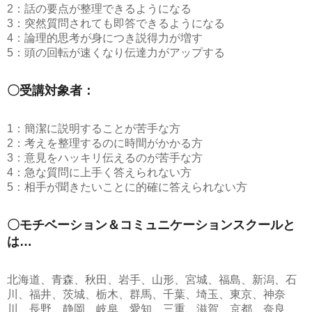
2：話の要点が整理できるようになる
3：突然質問されても即答できるようになる
4：論理的思考が身につき説得力が増す
5：頭の回転が速くなり伝達力がアップする
〇受講対象者：
1：簡潔に説明することが苦手な方
2：考えを整理するのに時間がかかる方
3：意見をハッキリ伝えるのが苦手な方
4：急な質問に上手く答えられない方
5：相手が聞きたいことに的確に答えられない方
〇モチベーション＆コミュニケーションスクールと
は…
北海道、青森、秋田、岩手、山形、宮城、福島、新潟、石
川、福井、茨城、栃木、群馬、千葉、埼玉、東京、神奈
川、長野、静岡、岐阜、愛知、三重、滋賀、京都、奈良、