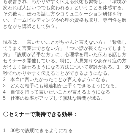
も改善され、わかりやすく伝える技術も習得し、「環境が
変われば人はいつでも変われる」ということを体感する。
その後も、伝わる話し方やコミュニケーション研修を行
い、チームビルディングや心理の資格も取り、専門性を磨
きながら講師として独立。
現在は、「言いたいことがちゃんと言えない方」「緊張し
てうまく言葉にできない方」「つい話が長くなってしまう
方」「説明が苦手な方」に、心理学を用いた伝わる話し方
セミナーを開催している。特に、人見知りやあがり症の方
がうまく話せるようになる方法について定評がある。
1：30
秒でわかりやすく伝えることができるようになる。
2：本当に言いたかったことが言えるようになる。
3：どんな相手にも報連相が上手くできるようになる。
4：自信を持って言いたいことが言えるようになる
5：仕事の効率がアップして無駄な時間が減る。
〇セミナーで期待できる効果：
1：30秒で説明できるようになる