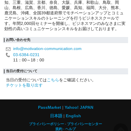
知、三重、滋賀、京都、奈良、大阪、兵庫、和歌山、鳥取、岡
山、島根、広島、香川、徳島、愛媛、高知、福岡、大分、熊本、
鹿児島、沖縄、全国39都道府県でモチベーションアップとコミュ
ニケーションスキルのトレーニングを行うビジネススクールで
す。年間2,000回セミナーを開催し、ビジネスマンのみなさまに実
効性の高いコミュニケーションスキルをお届けしております。
お問い合わせ先
info@motivation-communication.com
03-6384-0231
11：00～18：00
当日の受付について
当日の受付については
こちら
をご確認ください。
チケットを取り出す
PassMarket
Yahoo! JAPAN
日本語
English
プライバシーポリシー
プライバシーセンター
規約
ヘルプ