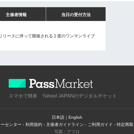
主催者情報
当日の受付方法
リリースに伴って開催される２度のワンマンライブ
スマホで簡単 Yahoo! JAPANのデジタルチケット
日本語
｜
English
シーセンター
-
利用規約
-
主催者ガイドライン
-
ご利用ガイド
-
特定商取
写真：アフロ