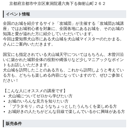
京都府京都市中京区東洞院通六角下る御射山町２６２
イベント情報
全国のお城を紹介するサイト「攻城団」が主催する「攻城団お城講
座」ではお城初心者を対象に、全国各地にあるお城を、そのお城の
知識と愛が溢れた方に紹介していただいています。
今回は愛知県犬山市にある犬山城を犬山城マイスターのたかまる。
さんにご案内いただきます。
国宝にも指定されている犬山城天守についてはもちろん、木曽川沿
いに築かれた城郭全体の役割や縄張りなど少しマニアックなポイン
トもお話しいただきます。
犬山城を訪問したことのある方も、これから訪問しようと考えてい
る方も、どちらも楽しめる内容になっていますので、ぜひご参加く
ださい！
【こんな人にオススメの講座です】
犬山城についてゼロから学びたい方
お城のいろんな見方を知りたい方
「ブラタモリ」のようなちょっとしたうんちくを楽しめる方
お城好きの人たちがどんな目線で楽しんでいるかに興味がある方
販売条件