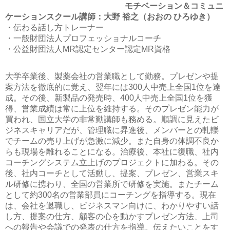
モチベーション＆コミュニ
ケーションスクール講師：大野 裕之（おおの ひろゆき）
・伝わる話し方トレーナー
・一般財団法人プロフェッショナルコーチ
・公益財団法人MR認定センター認定MR資格
大学卒業後、製薬会社の営業職として勤務。プレゼンや提
案方法を徹底的に覚え、翌年には300人中売上全国1位を達
成。その後、新製品の発売時、400人中売上全国1位を獲
得、営業成績は常に上位を維持する。そのプレゼン能力が
買われ、国立大学の非常勤講師も務める。順調に見えたビ
ジネスキャリアだが、管理職に昇進後、メンバーとの軋轢
でチームの売り上げが急激に減少。また自身の体調不良か
らも現場を離れることになる。治療後、本社に復職、社内
コーチングシステム立上げのプロジェクトに加わる。その
後、社内コーチとして活動し、提案、プレゼン、営業スキ
ル研修に携わり、全国の営業所で研修を実施。またチーム
として約300名の営業部員にコーチングを指導する。現在
は、会社を退職し、ビジネスマン向けに、わかりやすい話
し方、提案の仕方、顧客の心を動かすプレゼン方法、上司
への報告や会議での発表の仕方を指導。伝えたいことをす