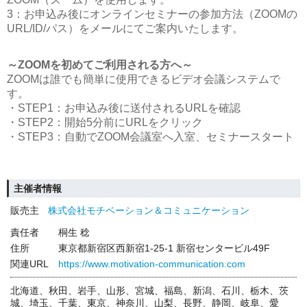
3：お申込み後にオンラインセミナーの参加方法（ZOOMの
URL/ID/パス）をメールにてご案内いたします。
～ZOOMを初めてご利用される方へ～
ZOOMは誰でも簡単に使用できるビデオ会議システムで
す。
・STEP1：お申込み後に送付されるURLを確認
・STEP2：開始5分前にURLをクリック
・STEP3：自動でZOOM会議室へ入室、セミナースタート
主催者情報
販売主
株式会社モチベーション＆コミュニケーション
責任者
桐生 稔
住所
東京都新宿区西新宿1-25-1 新宿センタービル49F
関連URL
https://www.motivation-communication.com
北海道、秋田、岩手、山形、宮城、福島、新潟、石川、栃木、茨
城、埼玉、千葉、東京、神奈川、山梨、長野、静岡、岐阜、愛