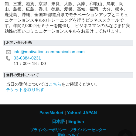
知、三重、滋賀、京都、奈良、大阪、兵庫、和歌山、鳥取、岡
山、島根、広島、香川、徳島、愛媛、高知、福岡、大分、熊本、
鹿児島、沖縄、全国39都道府県でモチベーションアップとコミュ
ニケーションスキルのトレーニングを行うビジネススクールで
す。年間2,000回セミナーを開催し、ビジネスマンのみなさまに実
効性の高いコミュニケーションスキルをお届けしております。
お問い合わせ先
info@motivation-communication.com
03-6384-0231
11：00～18：00
当日の受付について
当日の受付については
こちら
をご確認ください。
チケットを取り出す
PassMarket
Yahoo! JAPAN
日本語
English
プライバシーポリシー
プライバシーセンター
規約
ヘルプ