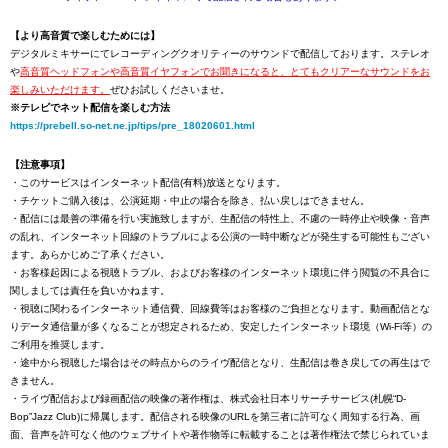
【より高音質で楽しむためには】
デジタルミキサーにてレコーディングクオリティーのサウンドで配信しております。ステレオ
や
高音質ヘッドフォンや高音質イヤフォンでお聞きになると、とてもクリアーなサウンドをお
楽しみいただけます。
ぜひお試しくださいませ。
※テレビでネット配信を楽しむ方法
https://prebell.so-net.ne.jp/tips/pre_18020601.html
【注意事項】
・このサービスはインターネット配信(有料)放送となります。
・チケットご購入後は、公演延期・中止の場合を除き、払い戻しはできません。
・配信には最善の準備を行い実施致しますが、生配信の特性上、不慮の一時停止や映像・音声
の乱れ、インターネット回線のトラブルによる公演の一時中断などが発生する可能性もござい
ます。あらかじめご了承ください。
・お客様起因による視聴トラブル、およびお客様のインターネット環境に伴う閲覧の不具合に
関しましては責任を負いかねます。
・視聴に関わるインターネット通信費、回線費等はお客様のご負担となります。動画配信とな
りデータ通信量が多くなることが想定されるため、安定したインターネット環境（Wi-Fi等）の
ご利用を推奨します。
・途中から視聴した場合はその時点からのライヴ配信となり、生配信は巻き戻しての再生はで
きません。
・ライヴ配信および録画配信の映像の著作権は、株式会社日本リサーチサービス(札幌“D-
Bop”Jazz Club)に帰属します。配信される映像のURLを第三者に許可なく周知する行為、画
面、音声を許可なく他のウェブサイトや著作物等に転載することは著作権法で禁じられていま