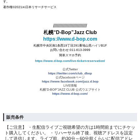
す。
著作権©2021㈱日本リサーチサービス
///////////////////////////
札幌“D-Bop”Jazz Club
https://www.d-bop.com
札幌市中央区南1条西19丁目291番地山晃ハイツB1F
お問い合わせː011-613-3999
簡単スマホ予約
https://www.d-bop.com/live-ticket-reservation/
公式Twitter
https://twitter.com/club_dbop
公式facebookページ
https://www.facebook.com/jazz.d.bop
LIVE情報
札幌“D-BOP”JAZZ CLUB 公式ウエブサイト
https://www.d-bop.com/
販売条件
【ご注意】 ・生配信ライブご視聴希望の方は1時間前までにチケッ
ト購入してください。 ・リハーサル終了後、視聴アドレスを設定
して送信します。ライブ前、約30分～60分前くらいに配信アドレ