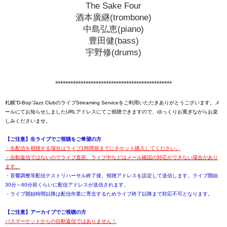
The Sake Four
酒本廣継(trombone)
中島弘恵(piano)
豊田健(bass)
宇野修(drums)
**********************************************
札幌“D-Bop”Jazz ClubのライブStreaming Serviceをご利用いただきありがとうございます。メ
ールにてお知らせしましたURLアドレスにてご視聴できますので、ゆっくりお寛ぎながらお楽
しみくださいませ。
【ご注意】生ライブでご視聴をご希望の方
・生配信を視聴する場合はライブ1時間前までにチケット購入してください。
・自動返信ではないのでライブ直前、ライブ中などはメール確認の対応ができない場合があり
ます。
・音響調整等配信テストリハーサル終了後、視聴アドレスを設定して送信します。ライブ開始
30分～60分前くらいに配信アドレスが送信されます。
・ライブ開始時間以降は配信作業に専念するためライブ終了以降まで対応不可となります。
【ご注意】アーカイブでご視聴の方
パスマーケットからの自動返信ではありません！