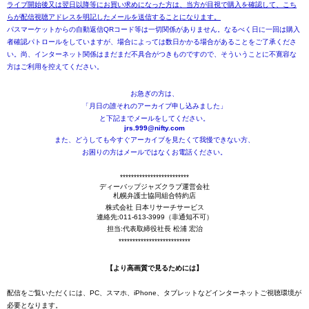
ライブ開始後又は翌日以降等にお買い求めになった方は、当方が目視で購入を確認して、こち
らが配信視聴アドレスを明記したメールを送信することになります。
パスマーケットからの自動返信QRコード等は一切関係がありません。なるべく日に一回は購入
者確認パトロールをしていますが、場合によっては数日かかる場合があることをご了承くださ
い。尚、インターネット関係はまだまだ不具合がつきものですので、そういうことに不寛容な
方はご利用を控えてください。
お急ぎの方は、
「月日の誰それのアーカイブ申し込みました」
と下記までメールをしてください。
jrs.999@nifty.com
また、どうしても今すぐアーカイブを見たくて我慢できない方、
お困りの方はメールではなくお電話ください。
*************************
ディーバップジャズクラブ運営会社
札幌弁護士協同組合特約店
株式会社 日本リサーチサービス
連絡先:011-613-3999（非通知不可）
担当:代表取締役社長 松浦 宏治
**************************
【より高画質で見るためには】
配信をご覧いただくには、PC、スマホ、iPhone、タブレットなどインターネットご視聴環境が
必要となります。