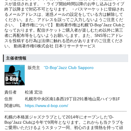
スが送信されます。 ・ライブ開始時間以降のお申し込みはライブ
終了以降まで対応不可となります。 ・パスマーケットに登録され
るメールアドレスは、迷惑メールの設定をしている方は解除して
ください。また、アドレスを誤ってご入力しないようご注意くだ
さい。 【著作権について】 動画著作権は札幌“D-Bop”Jazz Clubと
なっております。配信チケットご購入者が楽しむため以外に第三
者に再配布等をしないようお願いします。また、SNS等にアドレ
スを投稿する行為は法律に触れる恐れがありますのご注意くださ
い。 動画著作権©株式会社 日本リサーチサービス
主催者情報
販売主
“D-Bop”Jazz Club Sapporo
責任者
松浦 宏治
住所
札幌市中央区南1条西19丁目291番地山晃ハイツB1F
関連URL
https://www.d-bop.com/
札幌の本格派ジャズクラブとして2014年にオープンした“D-
Bop”Jazz Clubは今年で9周年となります。これからも当クラブを
ご愛用いただけるようスタッフ一同、初心のまま情熱を持って頑