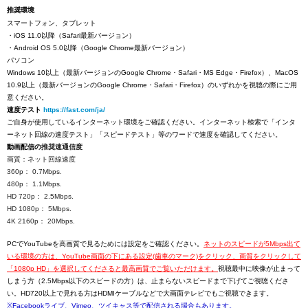
推奨環境
スマートフォン、タブレット
・iOS 11.0以降（Safari最新バージョン）
・Android OS 5.0以降（Google Chrome最新バージョン）
パソコン
Windows 10以上（最新バージョンのGoogle Chrome・Safari・MS Edge・Firefox）、MacOS
10.9以上（最新バージョンのGoogle Chrome・Safari・Firefox）のいずれかを視聴の際にご用
意ください。
速度テスト
https://fast.com/ja/
ご自身が使用しているインターネット環境をご確認ください。インターネット検索で「インタ
ーネット回線の速度テスト」「スピードテスト」等のワードで速度を確認してください。
動画配信の
推奨速通信度
画質：ネット回線速度
360p： 0.7Mbps.
480p： 1.1Mbps.
HD 720p： 2.5Mbps.
HD 1080p： 5Mbps.
4K 2160p： 20Mbps.
PCでYouTubeを高画質で見るためには設定をご確認ください。
ネットのスピードが5Mbps出て
いる環境の方は、YouTube画面の下にある設定(歯車のマーク)をクリック、画質をクリックして
「1080p HD」を選択してくださると最高画質でご覧いただけます。
視聴最中に映像が止まって
しまう方（2.5Mbps以下のスピードの方）は、止まらないスピードまで下げてご視聴くださ
い。HD720以上で見れる方はHDMIケーブルなどで大画面テレビでもご視聴できます。
※Facebookライブ、Vimeo、ツイキャス等で配信される場合もあります。