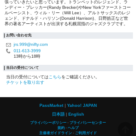
張っていきたいと思っています。トランペットのレジェンド、ラ
ンディー・ブレッカー(Randy Brecker)やNew Yorkファーストコー
ルベーシスト、ウィル・リー（Will Lee）、アルトサックスのレジ
ェンド、ドナルド・ハリソン(Donald Harrison)、日野皓正など世
界の著名アーティストが出演する札幌屈指のジャズクラブです。
お問い合わせ先
jrs.999@nifty.com
011-613-3999
13時から18時
当日の受付について
当日の受付については
こちら
をご確認ください。
チケットを取り出す
PassMarket
Yahoo! JAPAN
日本語
English
プライバシーポリシー
プライバシーセンター
規約
ヘルプ
主催者ガイドライン
ご利用ガイド