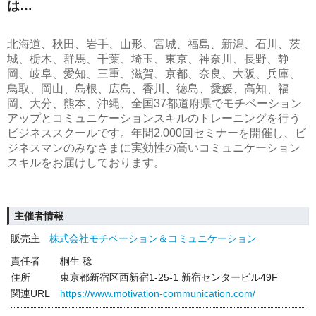
は…
北海道、秋田、岩手、山形、宮城、福島、新潟、石川、茨
城、栃木、群馬、千葉、埼玉、東京、神奈川、長野、静
岡、岐阜、愛知、三重、滋賀、京都、奈良、大阪、兵庫、
鳥取、岡山、島根、広島、香川、徳島、愛媛、高知、福
岡、大分、熊本、沖縄、全国37都道府県でモチベーション
アップとコミュニケーションスキルのトレーニングを行う
ビジネススクールです。年間2,000回セミナーを開催し、ビ
ジネスマンのみなさまに実効性の高いコミュニケーション
スキルをお届けしております。
主催者情報
販売主
株式会社モチベーション＆コミュニケーション
責任者
桐生 稔
住所
東京都新宿区西新宿1-25-1 新宿センタービル49F
関連URL
https://www.motivation-communication.com/