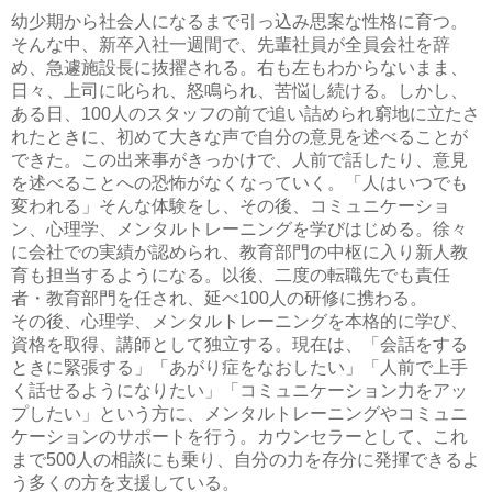
幼少期から社会人になるまで引っ込み思案な性格に育つ。
そんな中、新卒入社一週間で、先輩社員が全員会社を辞
め、急遽施設長に抜擢される。右も左もわからないまま、
日々、上司に叱られ、怒鳴られ、苦悩し続ける。しかし、
ある日、100人のスタッフの前で追い詰められ窮地に立たさ
れたときに、初めて大きな声で自分の意見を述べることが
できた。この出来事がきっかけで、人前で話したり、意見
を述べることへの恐怖がなくなっていく。「人はいつでも
変われる」そんな体験をし、その後、コミュニケーショ
ン、心理学、メンタルトレーニングを学びはじめる。徐々
に会社での実績が認められ、教育部門の中枢に入り新人教
育も担当するようになる。以後、二度の転職先でも責任
者・教育部門を任され、延べ100人の研修に携わる。
その後、心理学、メンタルトレーニングを本格的に学び、
資格を取得、講師として独立する。現在は、「会話をする
ときに緊張する」「あがり症をなおしたい」「人前で上手
く話せるようになりたい」「コミュニケーション力をアッ
プしたい」という方に、メンタルトレーニングやコミュニ
ケーションのサポートを行う。カウンセラーとして、これ
まで500人の相談にも乗り、自分の力を存分に発揮できるよ
う多くの方を支援している。