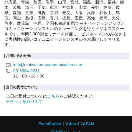
北海道、青森、秋田、岩手、山形、宮城、福島、新潟、福井、栃
木、茨城、埼玉、千葉、東京、神奈川、山梨、長野、静岡、岐
阜、愛知、三重、滋賀、京都、奈良、大阪、兵庫、和歌山、鳥
取、岡山、島根、広島、香川、徳島、愛媛、高知、福岡、大分、
熊本、鹿児島、沖縄、全国40都道府県でモチベーションアップと
コミュニケーションスキルのトレーニングを行うビジネススクー
ルです。年間2,000回セミナーを開催し、ビジネスマンのみなさま
に実効性の高いコミュニケーションスキルをお届けしておりま
す。
お問い合わせ先
info@motivation-communication.com
03-6384-0231
11：00～18：00
当日の受付について
当日の受付については
こちら
をご確認ください。
チケットを取り出す
PassMarket
Yahoo! JAPAN