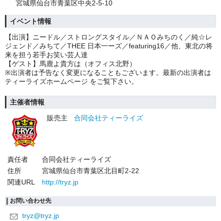
宮城県仙台市青葉区中央2-5-10
イベント情報
【出演】ニードル／ストロングスタイル／ＮＡＯみちのく／純☆レ
ジェンド／みちて／THEE 日本一ーズ／featuring16／他、東北の将
来を担う若手お笑い芸人達
【ゲスト】馬鹿よ貴方は（オフィス北野）
※出演者は予告なく変更になることもございます。最新の出演者は
ティーライズホームページ をご覧下さい。
主催者情報
販売主
合同会社ティーライズ
責任者
合同会社ティーライズ
住所
宮城県仙台市青葉区北目町2-22
関連URL
http://tryz.jp
お問い合わせ先
tryz@tryz.jp