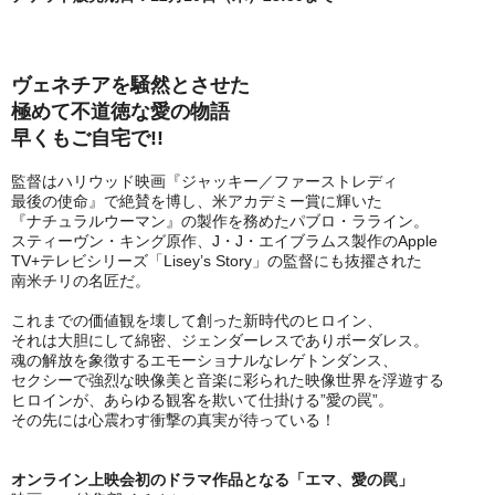
ヴェネチアを騒然とさせた
極めて不道徳な愛の物語
早くもご自宅で!!
監督はハリウッド映画『ジャッキー／ファーストレディ
最後の使命』で絶賛を博し、米アカデミー賞に輝いた
『ナチュラルウーマン』の製作を務めたパブロ・ラライン。
スティーヴン・キング原作、J・J・エイブラムス製作のApple
TV+テレビシリーズ「Lisey’s Story」の監督にも抜擢された
南米チリの名匠だ。
これまでの価値観を壊して創った新時代のヒロイン、
それは大胆にして綿密、ジェンダーレスでありボーダレス。
魂の解放を象徴するエモーショナルなレゲトンダンス、
セクシーで強烈な映像美と音楽に彩られた映像世界を浮遊する
ヒロインが、あらゆる観客を欺いて仕掛ける”愛の罠”。
その先には心震わす衝撃の真実が待っている！
オンライン上映会初のドラマ作品となる「エマ、愛の罠」