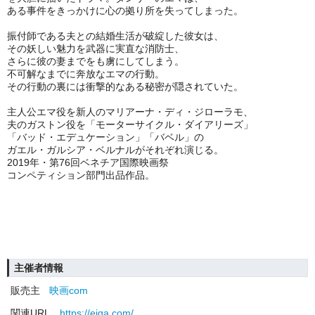
ある事件をきっかけに心の拠り所を失ってしまった。
振付師である夫との結婚生活が破綻した彼女は、
その妖しい魅力を武器に実直な消防士、
さらに彼の妻までをも虜にしてしまう。
不可解なまでに奔放なエマの行動。
その行動の裏には衝撃的なある秘密が隠されていた。
主人公エマ役を新人のマリアーナ・ディ・ジローラモ、
夫のガストン役を「モーターサイクル・ダイアリーズ」
「バッド・エデュケーション」「バベル」の
ガエル・ガルシア・ベルナルがそれぞれ演じる。
2019年・第76回ベネチア国際映画祭
コンペティション部門出品作品。
主催者情報
販売主
映画com
関連URL
https://eiga.com/