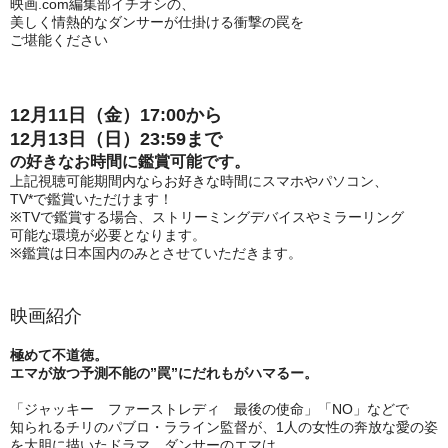
映画.com編集部イチオシの、
美しく情熱的なダンサーが仕掛ける衝撃の罠を
ご堪能ください
12月11日（金）17:00から
12月13日（日）23:59まで
の好きなお時間に鑑賞可能です。
上記視聴可能期間内ならお好きな時間にスマホやパソコン、
TV*で鑑賞いただけます！
※TVで鑑賞する場合、ストリーミングデバイスやミラーリング
可能な環境が必要となります。
※鑑賞は日本国内のみとさせていただきます。
映画紹介
極めて不道徳。
エマが放つ予測不能の”罠”にだれもがハマるー。
「ジャッキー ファーストレディ 最後の使命」「NO」などで
知られるチリのパブロ・ラライン監督が、1人の女性の奔放な愛の姿
を大胆に描いたドラマ。ダンサーのエマは、