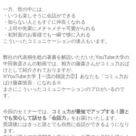
一方、世の中には、
・いつも楽しそうに会話ができる
・知らない人ともすぐに仲良くなれる
・上司や先輩にメチャメチャ可愛がられる
・初対面のお客様でも一瞬で懐に入れる
こういったコミュニケーションの達人もいます。
弊社の代表桐生稔の著書を解説いただいたYouTube大学の
中田敦彦さんの動画では、相方の藤森さんがコミュ力おば
けとして紹介されておりますが、
※YouTube大学【一流の雑談力②】あなたも「コミュ力お
ばけ藤森慎吾」になれる※
まさにこういったコミュニケーションのプロがいるので
す。
今回のセミナーでは、
コミュ力が最短でアップする！誰と
でも安心して話せる「会話力」
をお届けいたします。
受講後にはきっと誰とでも自然に会話ができるようになり
ます。