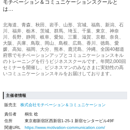
モチベーション＆コミュニケーションスクールと
は…
北海道、青森、秋田、岩手、山形、宮城、福島、新潟、石
川、福井、栃木、茨城、群馬、埼玉、千葉、東京、神奈
川、長野、静岡、岐阜、愛知、三重、滋賀、京都、奈良、
大阪、兵庫、鳥取、岡山、島根、広島、香川、徳島、愛
媛、高知、福岡、大分、熊本、鹿児島、沖縄、全国40都道
府県でモチベーションアップとコミュニケーションスキル
のトレーニングを行うビジネススクールです。年間2,000回
セミナーを開催し、ビジネスマンのみなさまに実効性の高
いコミュニケーションスキルをお届けしております。
主催者情報
販売主
株式会社モチベーション＆コミュニケーション
責任者
桐生 稔
住所
東京都新宿区西新宿1-25-1 新宿センタービル49F
関連URL
https://www.motivation-communication.com/