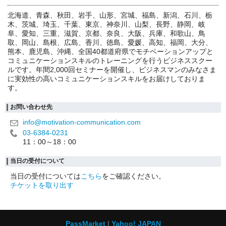
北海道、青森、秋田、岩手、山形、宮城、福島、新潟、石川、栃
木、茨城、埼玉、千葉、東京、神奈川、山梨、長野、静岡、岐
阜、愛知、三重、滋賀、京都、奈良、大阪、兵庫、和歌山、鳥
取、岡山、島根、広島、香川、徳島、愛媛、高知、福岡、大分、
熊本、鹿児島、沖縄、全国40都道府県でモチベーションアップと
コミュニケーションスキルのトレーニングを行うビジネススクー
ルです。年間2,000回セミナーを開催し、ビジネスマンのみなさま
に実効性の高いコミュニケーションスキルをお届けしておりま
す。
お問い合わせ先
info@motivation-communication.com
03-6384-0231
11：00～18：00
当日の受付について
当日の受付については
こちら
をご確認ください。
チケットを取り出す
PassMarket
Yahoo! JAPAN