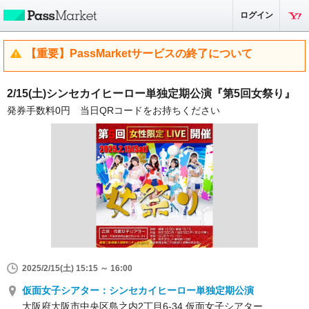
ログイン
【重要】PassMarketサービスの終了について
2/15(土)シンセカイヒーロー単独定期公演『第5回女祭り』
発券手数料0円 当日QRコードをお持ちください
2025/2/15(土) 15:15 ～ 16:00
仮面女子シアター：シンセカイヒーロー単独定期公演
大阪府大阪市中央区島之内2丁目6-34 仮面女子シアター