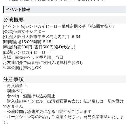
イベント情報
公演概要
[イベント名]シンセカイヒーロー単独定期公演『第5回女祭り』
[会場]仮面女子シアター
[住所]大阪府大阪市中央区島之内2丁目6-34
[時間]開場15:00/開演15:15
[料金]
前売500
円
/
当日500円(各D代なし)
[出演]シンセカイヒーロー
入場：前売チケット番号順→当日
お友達紹介で両者様に次回入場無料券お渡し
※本公演は声出しOK
注意事項
・再入場禁止
・喫煙不可
・食べ物・酒類持ち込み禁止
・購入後のキャンセル（出演者変更も含む）払い戻しは一切お受け
できません
・公演時間は急遽変更になる可能性がございます
・オークション等の出品はご遠慮ください。発見次第削除いたしま
す。