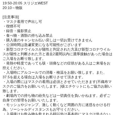
19:50-20:05
スリジエWEST
20:10～物販
[注意事項]
・マスク着用で声出し可
・喫煙不可
・録音・撮影禁止
・食べ物・酒類の持ち込み禁止
・購入後のキャンセル払い戻しは一切お受けできません
・公演時間は急遽変更になる可能性がございます
・新型コロナウイルスが陽性と判定された方及び新型コロナウイル
スが陽性と判断された方と過去2週間以内に濃厚接触があった場合は
ご入場をお断り致します。
・発熱や軽度であっても咳・頭痛などの症状がある人はご来場をお
控えください。
・入場時にアルコールでの消毒・検温をお願い致します。また、
37.5を超える場合は入場をお断りさせて頂きます。
・入場の際にはマスクの着用は必須とさせていただきます(不織布マ
スクのご協力をお願いいたします。)
咳エチケットにもご協力お願い
致します。
・劇場内での持ち物の紛失などは一切責任を負いかねます。必ずご
自身での管理をお願いいたします。
・モッシュやジャンプ、激しく動くなど周囲の方に迷惑をかける行
為、ソーシャルディスタンスもお守りください。
・入場後はお飲み物を飲まれる時以外は基本的にマスクは外さない