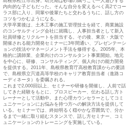
島根県松江市出身。幼児期は砂場の隅っこで一人遊びする
内向的な子どもだった。そんな自分を変えるべく高2でコー
ラス部に入り、同輩や後輩たちと交わるうちに、話し方の
コツをつかむようになる。
大学卒業後は、土木工事の施工管理技士を経て、商業施設
のコンサルティング会社に就職し、人事担当者として新入
社員研修とリクルートを担当する。その後、東京・大阪で
開催される能力開発セミナーに3年間通い、プレゼンテーシ
ョンの技法やマネージメント手法を修得する。2005年、本
格的に講師業、企業向けのコンサルタント事業開始。地元
を中心に、研修、コンサルティング、個人向けの能力開発
を提供する。2011年、島根県教育庁高校教育課からの要請
で、島根県立宍道高等学校のキャリア教育担当者（進路コ
ーディネータ）を委嘱される。
これまで2,000回以上、セミナーや研修を開催し、人前で話
してきた経験をもとに、プロスピーカー、伝わる話し方ト
レーナーとして活動中。また心理カウンセラーとしてコミ
ュニケーションにお悩みを持つ方への解決方法を提供して
いる。セミナーでは、終始明るく穏やかな雰囲気で、分か
るまで一緒に取り組むスタンスで、話し方セミナー、コミ
ュニケーションのトレーニングを実施している。