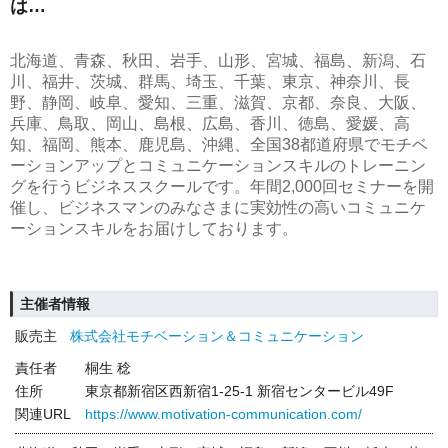
は…
北海道、青森、秋田、岩手、山形、宮城、福島、新潟、石
川、福井、茨城、群馬、埼玉、千葉、東京、神奈川、長
野、静岡、岐阜、愛知、三重、滋賀、京都、奈良、大阪、
兵庫、鳥取、岡山、島根、広島、香川、徳島、愛媛、高
知、福岡、熊本、鹿児島、沖縄、全国38都道府県でモチベ
ーションアップとコミュニケーションスキルのトレーニン
グを行うビジネススクールです。年間2,000回セミナーを開
催し、ビジネスマンのみなさまに実効性の高いコミュニケ
ーションスキルをお届けしております。
主催者情報
販売主
株式会社モチベーション＆コミュニケーション
責任者
桐生 稔
住所
東京都新宿区西新宿1-25-1 新宿センタービル49F
関連URL
https://www.motivation-communication.com/