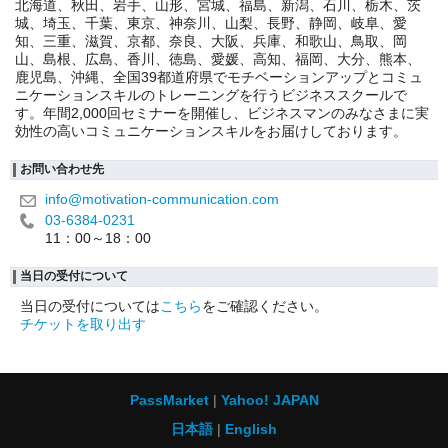
北海道、秋田、岩手、山形、宮城、福島、新潟、石川、栃木、茨
城、埼玉、千葉、東京、神奈川、山梨、長野、静岡、岐阜、愛
知、三重、滋賀、京都、奈良、大阪、兵庫、和歌山、鳥取、岡
山、島根、広島、香川、徳島、愛媛、高知、福岡、大分、熊本、
鹿児島、沖縄、全国39都道府県でモチベーションアップとコミュ
ニケーションスキルのトレーニングを行うビジネススクールで
す。年間2,000回セミナーを開催し、ビジネスマンのみなさまに実
効性の高いコミュニケーションスキルをお届けしております。
お問い合わせ先
info@motivation-communication.com
03-6384-0231
11：00～18：00
当日の受付について
当日の受付については
こちら
をご確認ください。
チケットを取り出す
PassMarket
Yahoo! JAPAN
日本語
English