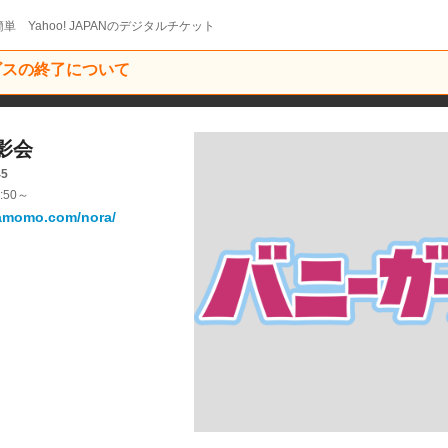
単 Yahoo! JAPANのデジタルチケット
ービスの終了について
影会
45
:50～
lamomo.com/nora/