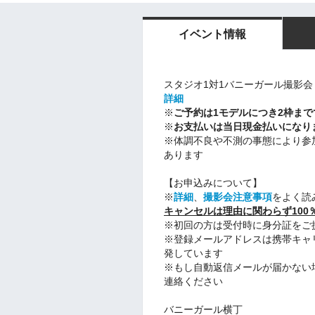
イベント情報
スタジオ1対1バニーガール撮影会
詳細
※
ご予約は1モデルにつき2枠まで
※
お支払いは当日現金払いになり
※体調不良や不測の事態により参
あります
【お申込みについて】
※
詳細
、
撮影会注意事項
をよく読
キャンセルは理由に関わらず100
※初回の方は受付時に身分証をご
※登録メールアドレスは携帯キャ
発しています
※もし自動返信メールが届かない場合はco
連絡ください
バニーガール横丁