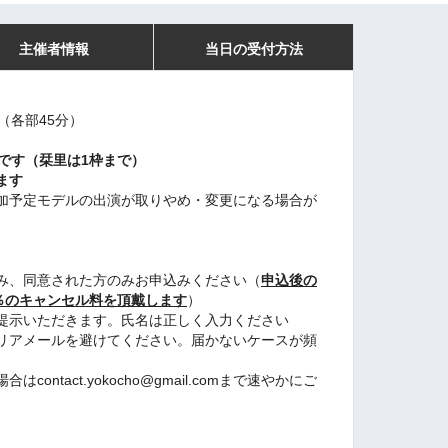
主催者情報
当日の受付方法
（各部45分）
です（栞里は1枠まで）
ます
加予定モデルの出演が取りやめ・変更になる場合が
み、同意された方のみお申込みください（
申込後の
％のキャンセル料を頂戴します
）
提示いただきます。氏名は正しく入力ください
リアメールを避けてください。届かないケースが頻
ntact.yokocho@gmail.comまで速やかにご