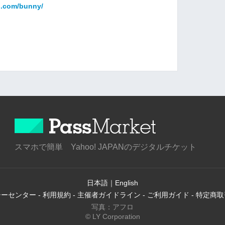
o.com/bunny/
スマホで簡単 Yahoo! JAPANのデジタルチケット
日本語
｜
English
シーセンター
-
利用規約
-
主催者ガイドライン
-
ご利用ガイド
-
特定商取
写真：アフロ
© LY Corporation