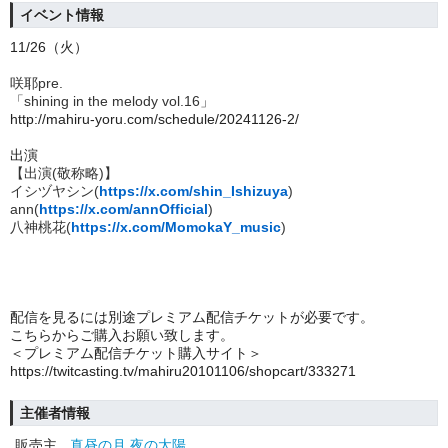
イベント情報
11/26
（火）
咲耶pre.
「shining in the melody vol.16」
http://mahiru-yoru.com/schedule/20241126-2/
出演
【出演(敬称略)】
イシヅヤシン(
https://x.com/shin_Ishizuya
)
ann(
https://x.com/annOfficial
)
八神桃花(
https://x.com/MomokaY_music
)
配信を見るには別途プレミアム配信チケットが必要です。
こちらからご購入お願い致します。
＜プレミアム配信チケット購入サイト＞
https://twitcasting.tv/mahiru20101106/shopcart/333271
主催者情報
販売主
真昼の月 夜の太陽