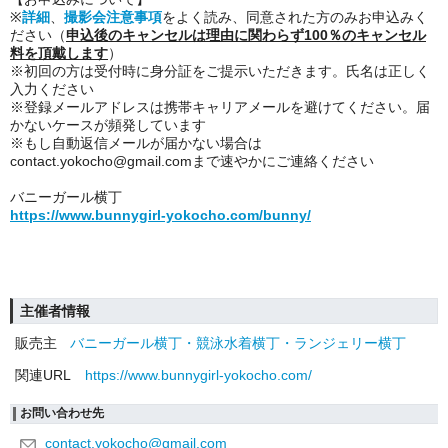
※
詳細
、
撮影会注意事項
をよく読み、同意された方のみお申込みく
ださい
（
申込後のキャンセルは理由に関わらず100％のキャンセル
料を頂戴します
）
※
初回の方
は受付時に身分証をご提示いただきます。氏名は正しく
入力ください
※登録メールアドレスは携帯キャリアメールを避けてください。届
かないケースが頻発しています
※もし自動返信メールが届かない場合は
contact.yokocho@gmail.comまで速やかにご連絡ください
バニーガール横丁
https://www.bunnygirl-yokocho.com/bunny/
主催者情報
販売主
バニーガール横丁・競泳水着横丁・ランジェリー横丁
関連URL
https://www.bunnygirl-yokocho.com/
お問い合わせ先
contact.yokocho@gmail.com