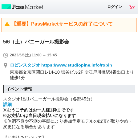
ログイン
【重要】PassMarketサービスの終了について
5/6（土）バニーガール撮影会
2023/5/6(土) 11:00 ～ 15:45
ロビンスタジオ https://www.studiopine.info/robin
東京都文京区関口1-14-10 塩谷ビル2F ※江戸川橋駅4番出口より
徒歩1分
イベント情報
スタジオ1対1バニーガール撮影会（各部45分）
詳細
※
むうこ予約はお一人様1枠までです
※
お支払いは当日現金払いになります
※体調不良や不測の事態により参加予定モデルの出演が取りやめ・
変更になる場合があります
【お申込みについて】