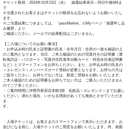
チケット取得：2024年10月23
日（水
）
抽選結果表示～同日
午後6時ま
で
※当選されたお客さまはチケットの取得をお忘れないようお願いいたし
ます。
※ご当選結果につきましては、「passMarket」のMyページ「抽選申し込
み履歴」より
ご確認ください。メールでの結果配信はございません。
【ご入場についてのお願い事項】
・お申込み時の氏名と証明書の氏名・生年月日・住所の一致を確認の上
のご案内となります。当日、ご本人確認のための写真付きの証明書（運
転免許証・パスポート・写真付住民基本台帳カード・特別永住者証明書
など）とスマートフォンをお持ちください。また、お申込み時の氏名の
＜エレガンス＞メンバーズカード登録が必要となります。お持ちの方は
ご提示ください。お持ちでない方は、新規ご登録をお願いいたします。
ご本人確認のための証明書をお持ちでない方は、ご購入いただけません
のでご了承ください。
・ご案内時間に伊勢丹新宿店本館1階 化粧品＜エレガンス＞までお越し
ください。遅れた場合、いかなる理由があっても無効とさせていただき
ま
す。
・入場チケットは、お客さまのスマートフォンで表示いただきます。お
並びになる前に、入場チケットのご用意をお願いいたします。尚、画面