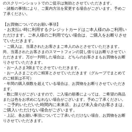
のスクリーンショットでのご提示は無効とさせていただきます。
・諸般の事情により、ご案内方法を変更する場合がございます。予めご
了承ください。
【お買物についてのお願い事項】
・お支払い時に利用するクレジットカードはご本人様のみご利用い
ただけます。ご本人様のご利用でない場合は、ご購入をお断りさせ
ていただきます。
・ご購入は、当選されたお客さまご本人のみとさせていただきます。
尚、当選されたお客さまのスマートフォンの貸し借りはお断りさせてい
ただきます。万が一判明した場合は、どちらのお客さまもお買物をお断
りさせていただきます。
・お一人さま3個までとさせていただきます。
・お一人さまごとのご精算とさせていただきます（グループでまとめて
のご精算は不可）
・年間の購入個数を超えている場合は、お買物をお断りさせていただき
ます。
・数に限りがございますので、ご入場の順番によっては、ご希望の商品
または色をお求めになれない場合がございます。予めご了承ください。
・ご予約いただいた時間内に未来店、および未入金のお客さまは、
ご購入いただけない場合がございます。
・上記、各お願い事項についてご了承いただけない場合、お買物をお断
りさせていただきます。