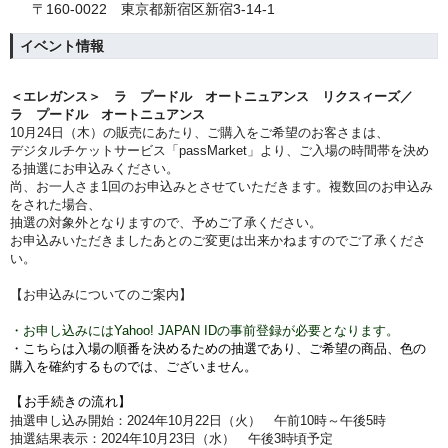
〒160-0022 東京都新宿区新宿3-14-1
イベント情報
＜エレガンス＞ ラ プードル オートニュアンス リクスィーズ／
ラ プードル オートニュアンス
10月24
日（木）
の販売にあたり、ご購入をご希望のお客さまは、
デジタルチケットサービス「passMarket」より、ご入場の時間帯を決め
る抽選にお申込みください。
尚、お一人さま1回のお申込みとさせていただきます。複数回のお申込み
をされた場合、
抽選の対象外となりますので、予めご了承ください。
お申込みいただきましたあとのご変更は出来かねますのでご了承くださ
い。
【お申込みについてのご案内】
・お申し込みにはYahoo! JAPAN IDの事前登録が必要となります。
・こちらは入場の順番を決めるための抽選であり、ご希望の商品、色の
購入を確約するものでは、ございません。
【お手続きの流れ】
抽選申し込み開始：2024年10月22
日（火）
午前10時～午後5時
抽選結果表示：2024年10
月23
日（水
）
午後3時
頃予定