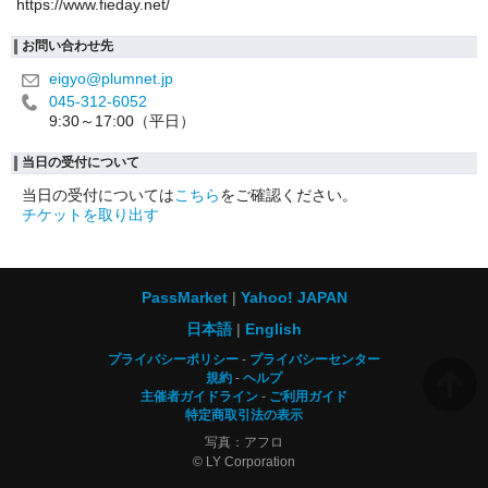
https://www.fieday.net/
お問い合わせ先
eigyo@plumnet.jp
045-312-6052
9:30～17:00（平日）
当日の受付について
当日の受付については
こちら
をご確認ください。
チケットを取り出す
PassMarket
Yahoo! JAPAN
日本語
English
プライバシーポリシー
プライバシーセンター
規約
ヘルプ
主催者ガイドライン
ご利用ガイド
特定商取引法の表示
写真：アフロ
© LY Corporation