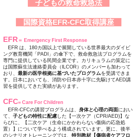
子どもの救命救急法
国際資格
EFR-CFC取得講座
EFR
＝ Emergency First Response
EFR は、180カ国以上で展開している世界最大のダイビ
ング教育機関「PADI」の傘下で、救命救急法プログラムを
専門に提供している民間企業です。カリキュラムの策定に
は国際蘇生法連絡委員会（ILCOR）のメンバーも加わって
おり、
最新の医学根拠に基づいたプログラム
を受講できま
す。日本においても、消防や日本赤十字に先駆けてAED講
習を提供してきた実績があります。
CFC
= Care For Children
EFR-CFCの講習プログラムは、
身体と心理の両面
におい
て、
子どもの特性に配慮
した【一次ケア（CPR/AED)】な
らびに、【二次ケア（生命にかかわらない傷病の応急処
置）】について学べるよう構成されています。更に、後半
のシナリオトレーニングでは、
特別教材【傷病者ケアフロ