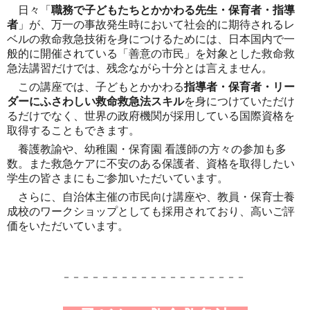
日々「
職務で子どもたちとかかわる先生・保育者・指導
者
」が、万一の事故発生時において社会的に期待されるレ
ベルの救命救急技術を身につけるためには、日本国内で一
般的に開催されている「善意の市民」を対象とした救命救
急法講習だけでは、残念ながら十分とは言えません。
この講座では、子どもとかかわる
指導者・保育者・リー
ダーにふさわしい救命救急法スキル
を身につけていただけ
るだけでなく、世界の政府機関が採用している国際資格を
取得することもできます。
養護教諭や、幼稚園・保育園 看護師の方々の参加も多
数。また救急ケアに不安のある保護者、資格を取得したい
学生の皆さまにもご参加いただいています。
さらに、自治体主催の市民向け講座や、教員・保育士養
成校のワークショップとしても採用されており、高いご評
価をいただいています。
－－－－－－－－－－－－－－－－－－－