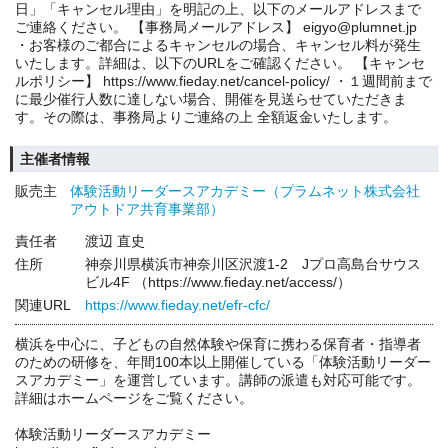
日」「キャンセル理由」を明記の上、以下のメールアドレスまで
ご連絡ください。 【事務局メールアドレス】 eigyo@plumnet.jp
・お客様のご都合によるキャンセルの場合、キャンセル料が発生
いたします。詳細は、以下のURLをご確認ください。 【キャンセ
ルポリシー】 https://www.fieday.net/cancel-policy/ ・１週間前まで
に最少催行人数に達しない場合、開催を見送らせていただきま
す。その際は、事務局よりご連絡の上 全額返金いたします。
主催者情報
販売主
体験活動リーダースアカデミー（プラムネット株式会社
アウトドア共育事業部）
責任者
渡辺 直史
住所
神奈川県横浜市神奈川区沢渡1-2 Jプロ高島台サウス
ビル4F （https://www.fieday.net/access/）
関連URL
https://www.fieday.net/efr-cfc/
横浜を中心に、子どもの自然体験や保育に携わる保育者・指導者
のための研修を、年間100本以上開催している「体験活動リーダー
スアカデミー」を運営しています。講師の派遣も対応可能です。
詳細はホームページをご覧ください。
体験活動リーダースアカデミー