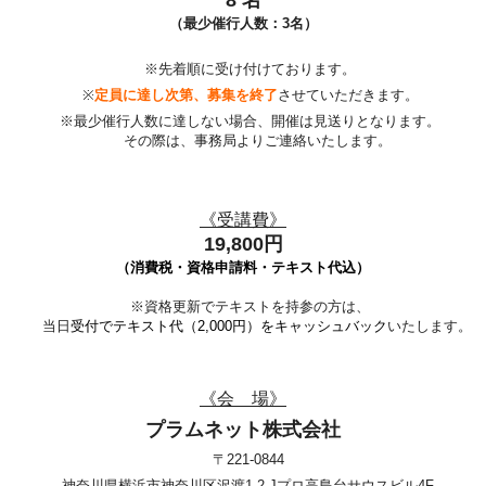
8
名
（最少催行人数：3名）
※先着順に受け付けております。
※
定員に達し次第、募集を終了
させていただきます。
※最少催行人数に達しない場合、開催は見送りとなります。
その際は、事務局よりご連絡いたします。
《受講費》
19,800円
（消費税・資格申請料・テキスト代込）
※
資格更新でテキストを持参の方は、
当日
受付でテキスト代（2,000円）をキャッシュバック
いたします。
《会 場》
プラムネット株式会社
〒221-0844
神奈川県横浜市神奈川区沢渡1-2
Jプロ高島台サウスビル
4F