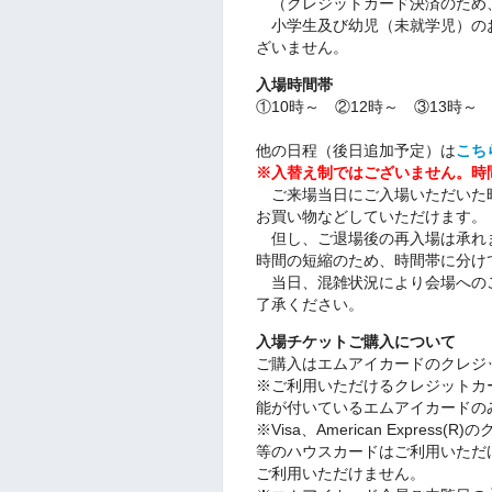
（クレジットカード決済のため
小学生及び幼児（未就学児）の
ざいません。
入場時間帯
①10時～ ②12時～ ③13時～
他の日程（後日追加予定）は
こち
※入替え制ではございません。時
ご来場当日にご入場いただいた時
お買い物などしていただけます。
但し、ご退場後の再入場は承れ
時間の短縮のため、時間帯に分
当日、混雑状況により会場への
了承ください。
入場チケットご購入について
ご購入はエムアイカードのクレジ
※ご利用いただけるクレジットカードは、
能が付いているエムアイカードの
※Visa、American Expr
等のハウスカードはご利用いただ
ご利用いただけません。