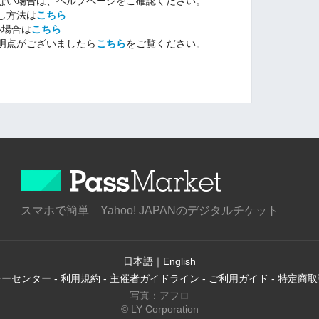
ない場合は、ヘルプページをご確認ください。
し方法は
こちら
ない場合は
こちら
明点がございましたら
こちら
をご覧ください。
スマホで簡単 Yahoo! JAPANのデジタルチケット
日本語
｜
English
シーセンター
-
利用規約
-
主催者ガイドライン
-
ご利用ガイド
-
特定商取
写真：アフロ
© LY Corporation