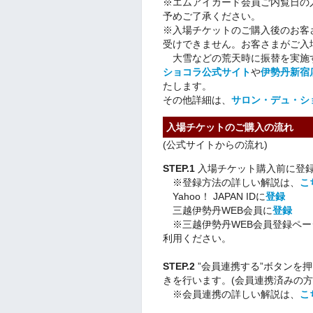
※エムアイカード会員ご内覧日の
予めご了承ください。
※入場チケットのご購入後のお客
受けできません。お客さまがご入
大雪などの荒天時に振替を実施す
ショコラ公式サイト
や
伊勢丹新宿
たします。
その他詳細は、
サロン・デュ・シ
入場チケットのご購入の流れ
(公式サイトからの流れ)
STEP.1
入場チケット購入前に登録(
※登録方法の詳しい解説は、
こ
Yahoo！ JAPAN IDに
登録
三越伊勢丹WEB会員に
登録
※三越伊勢丹WEB会員登録ページはIn
利用ください。
STEP.2
”会員連携する”ボタンを
きを行います。(会員連携済みの方はS
※会員連携の詳しい解説は、
こ