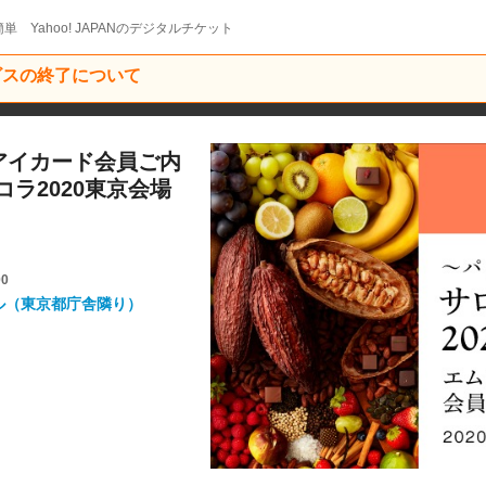
単 Yahoo! JAPANのデジタルチケット
ービスの終了について
ムアイカード会員ご内
コラ2020東京会場
00
ル（東京都庁舎隣り）