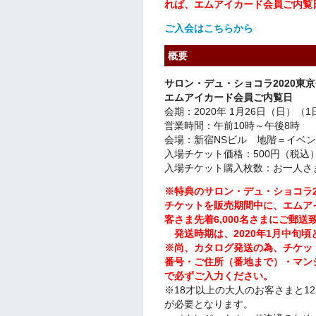
れば、エムアイカード会員ご内覧
ご入会はこちらから
概要
サロン・デュ・ショコラ2020東
エムアイカード会員ご内覧日
会期：2020年 1月26日（日）（
営業時間：午前10時～午後8時
会場：新宿NSビル 地階＝イベ
入場チケット価格：500円（税込
入場チケット購入枚数：お一人さ
※特典のサロン・デュ・ショコラ2
チケットを販売期間中に、エムア
客さま先着6,000名さまにご郵送
発送時期は、2020年1月中旬頃
※尚、カタログ発送の為、チケッ
番号・ご住所（番地まで）・マン
で必ずご入力ください。
※18才以上の大人のお客さまと1
が必要となります。