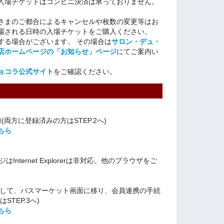
入場チケットはコンビニ決済は承っておりません。
さまのご都合によるキャンセルや枚数の変更等はお
場される日時の入場チケットをご購入ください。
る場合がございます。 その場合は
サロン・デュ・
店ホームページの「お知らせ」ページ
にてご案内い
ョコラ公式サイト
をご確認ください。
両方に登録済みの方はSTEP.2へ)
ちら
ternet Explorerは非対応。他のブラウザをご
押して、パスマーケット画面に移り、会員連携の手続
TEP.3へ)
ちら