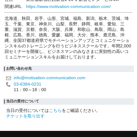
関連URL
https://www.motivation-communication.com/
北海道、秋田、岩手、山形、宮城、福島、新潟、栃木、茨城、埼
玉、千葉、東京、神奈川、山梨、長野、静岡、岐阜、愛知、三
重、滋賀、京都、奈良、大阪、兵庫、和歌山、鳥取、岡山、島
根、広島、香川、徳島、愛媛、福岡、大分、熊本、鹿児島、沖
縄、全国37都道府県でモチベーションアップとコミュニケーショ
ンスキルのトレーニングを行うビジネススクールです。年間2,000
回セミナーを開催し、ビジネスマンのみなさまに実効性の高いコ
ミュニケーションスキルをお届けしております。
お問い合わせ先
info@motivation-communication.com
03-6384-0231
11：00～18：00
当日の受付について
当日の受付については
こちら
をご確認ください。
チケットを取り出す