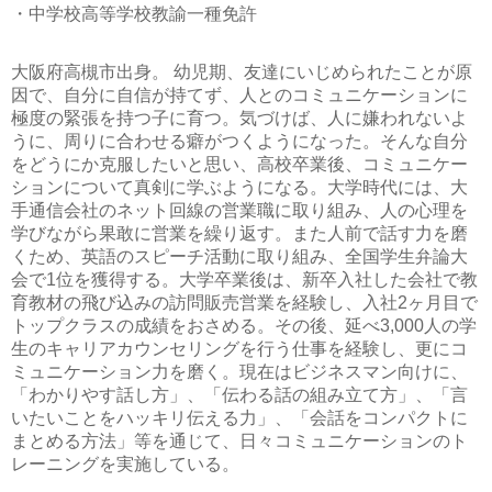
・中学校高等学校教諭一種免許
大阪府高槻市出身。 幼児期、友達にいじめられたことが原
因で、自分に自信が持てず、人とのコミュニケーションに
極度の緊張を持つ子に育つ。気づけば、人に嫌われないよ
うに、周りに合わせる癖がつくようになった。そんな自分
をどうにか克服したいと思い、高校卒業後、コミュニケー
ションについて真剣に学ぶようになる。大学時代には、大
手通信会社のネット回線の営業職に取り組み、人の心理を
学びながら果敢に営業を繰り返す。また人前で話す力を磨
くため、英語のスピーチ活動に取り組み、全国学生弁論大
会で1位を獲得する。大学卒業後は、新卒入社した会社で教
育教材の飛び込みの訪問販売営業を経験し、入社2ヶ月目で
トップクラスの成績をおさめる。その後、延べ3,000人の学
生のキャリアカウンセリングを行う仕事を経験し、更にコ
ミュニケーション力を磨く。現在はビジネスマン向けに、
「わかりやす話し方」、「伝わる話の組み立て方」、「言
いたいことをハッキリ伝える力」、「会話をコンパクトに
まとめる方法」等を通じて、日々コミュニケーションのト
レーニングを実施している。