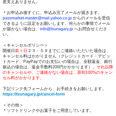
差支えありません。
＊お申込み後すぐに、申込み完了メールが届きます。
passmarket-master@mail.yahoo.co.jp
からのメールを受信
できるように設定をお願いします。
何らかの事情でメール
が届かない場合は、
info@tsunagary.jp
へお問合せくださ
い。
＜キャンセルポリシー＞
開催日
前々日
２３：５９までにご連絡いただいた場合は、
キャンセル料はかかりません（クレジットカード・デビッ
トカード、PayPayでのお支払いの場合は、全額返金、銀行
振込の場合は、返金手数料200円がかかります）。
それ以降
のキャンセルや、ご連絡がない場合は、原則100%のキャン
セル料がかかります。
下記リンク先フォームから、お手続きをお願いします。
https://tsunagary.jp/cancel-form
＜その他＞
＊
ソフトドリンクやお菓子をご用意しています。