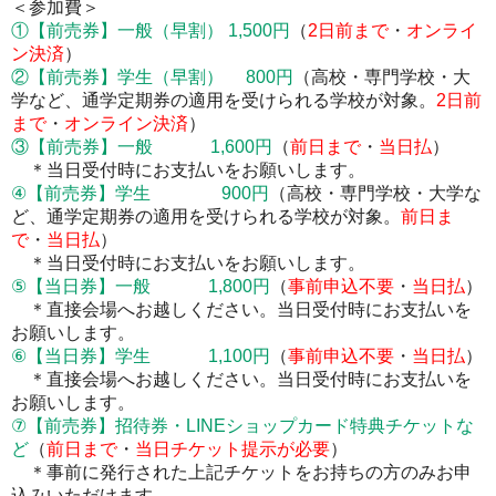
＜参加費＞
①
【前売券】
一般（早割） 1,500円
（
2
日前まで
・
オンライ
ン決済
）
②
【前売券】
学生（早割） 800円
（高校・専門学校・大
学など、通学定期券の適用を受けられる学校が対象。
2
日前
まで
・
オンライン決済
）
③
【前売券】
一般 1,600円
（
前日まで
・
当日払
）
＊当日受付時にお支払いをお願いします。
④
【前売券】
学生 900円
（高校・専門学校・大学な
ど、通学定期券の適用を受けられる学校が対象。
前日ま
で
・
当日払
）
＊当日受付時にお支払いをお願いします。
⑤【当日券】一般 1,800円
（
事前申込不要
・
当日払
）
＊直接会場へお越しください。当日受付時にお支払いを
お願いします。
⑥【当日券】学生 1,100円
（
事前申込不要
・
当日払
）
＊
直接会場へお越しください。当日受付時にお支払いを
お願いします。
⑦【前売券】
招待券・LINEショップカード特典チケットな
ど
（
前日まで
・
当日チケット提示が必要
）
＊事前に発行された上記チケットをお持ちの方のみお申
込みいただけます。