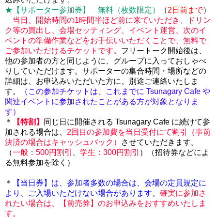
★【サポーター参加券】 無料（枚数限定）
（
2
日前まで
）
当日、開始時間の1時間半ほど前に来ていただき、ドリン
ク等の買出し、会場セッティング、イベント運営、次のイ
ベントの準備作業などをお手伝いいただくことで、無料で
ご参加いただけるチケットです。
フリートーク開始後は、
他の参加者の方と同じように、グループに入っておしゃべ
りしていただけます。サポーターの集合時間・場所などの
詳細は、お申込みいただいた方に、別途ご連絡いたしま
す。
（この参加チケットは、これまでに Tsunagary Cafe や
関連イベントに参加されたことがある方が対象となりま
す）
＊
【特割】
同じ日に開催される Tsunagary Cafe に続けて参
加される場合は、
2回目の参加費を当日受付にて割引（事前
決済の場合はキャッシュバック）
させていただきます。
（
一般：500円割引
、
学生：300円割引
）（招待券などによ
る無料参加を除く）
＊
【当日券】は、
参加者多数の場合は、会場の定員規定に
より、ご入場いただけない場合があります。
確実に参加さ
れたい場合は、【前売券】のお申込みをおすすめいたしま
す。